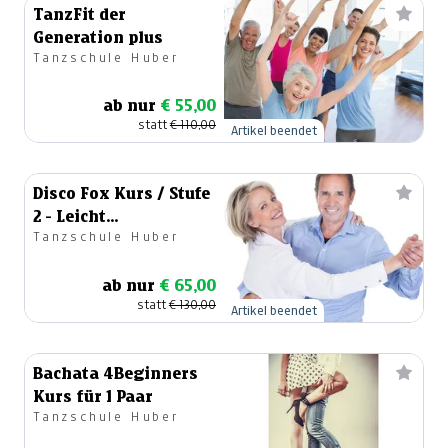
TanzFit der
Generation plus
Tanzschule Huber
ab nur
€ 55,00
statt
€ 110,00
Artikel beendet
Disco Fox Kurs / Stufe
2 - Leicht
Tanzschule Huber
Fortgeschritten
ab nur
€ 65,00
statt
€ 130,00
Artikel beendet
Bachata 4Beginners
Kurs für 1 Paar
Tanzschule Huber