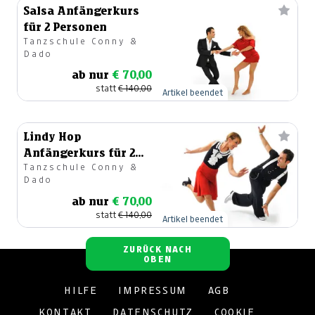
Salsa Anfängerkurs
für 2 Personen
Tanzschule Conny &
Dado
ab nur
€ 70,00
statt
€ 140,00
Artikel beendet
Lindy Hop
Anfängerkurs für 2
Tanzschule Conny &
Personen
Dado
ab nur
€ 70,00
statt
€ 140,00
Artikel beendet
ZURÜCK NACH
OBEN
HILFE
IMPRESSUM
AGB
KONTAKT
DATENSCHUTZ
COOKIE