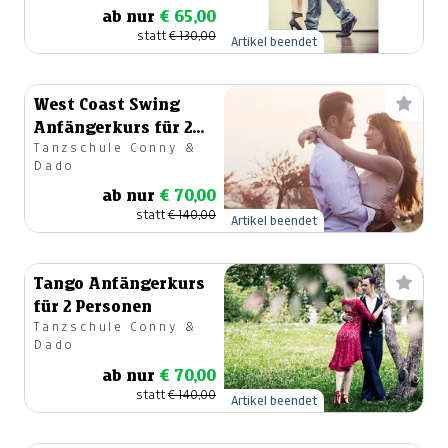
ab nur
€ 65,00
statt
€ 130,00
Artikel beendet
West Coast Swing
Anfängerkurs für 2
Tanzschule Conny &
Personen
Dado
ab nur
€ 70,00
statt
€ 140,00
Artikel beendet
Tango Anfängerkurs
für 2 Personen
Tanzschule Conny &
Dado
ab nur
€ 70,00
statt
€ 140,00
Artikel beendet