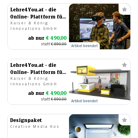
Lehre4You.at - die
Online- Plattform für
Kaiser & König
die Lehre
Innovations GmbH
ab nur
€ 490,00
statt
€ 890,00
Artikel beendet
Lehre4You.at - die
Online- Plattform für
Kaiser & König
die Lehre
Innovations GmbH
ab nur
€ 490,00
statt
€ 890,00
Artikel beendet
Designpaket
Creative Media Kos