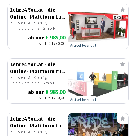
Lehre4You.at - die
Online- Plattform für
Kaiser & König
die Lehre
Innovations GmbH
ab nur
€ 985,00
statt
€ 1.790,00
Artikel beendet
Lehre4You.at - die
Online- Plattform für
Kaiser & König
die Lehre
Innovations GmbH
ab nur
€ 985,00
statt
€ 1.790,00
Artikel beendet
Lehre4You.at - die
Online- Plattform für
Kaiser & König
die Lehre