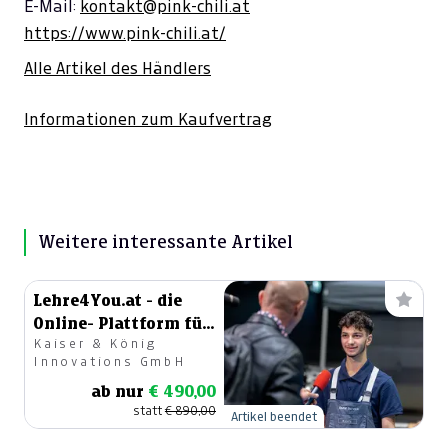
E-Mail:
kontakt@pink-chili.at
https://www.pink-chili.at/
Alle Artikel des Händlers
Informationen zum Kaufvertrag
Weitere interessante Artikel
Lehre4You.at - die
Online- Plattform für
Kaiser & König
die Lehre
Innovations GmbH
ab nur
€ 490,00
statt
€ 890,00
Artikel beendet