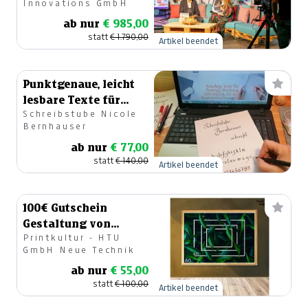
Innovations GmbH
ab nur
€ 985,00
statt
€ 1.790,00
Artikel beendet
Punktgenaue, leicht
lesbare Texte für
Schreibstube Nicole
Inserat, Website,
Bernhauser
Werbung
ab nur
€ 77,00
statt
€ 140,00
Artikel beendet
100€ Gutschein
Gestaltung von
Printkultur - HTU
Drucksorten &
GmbH Neue Technik
Posterdruck
ab nur
€ 55,00
statt
€ 100,00
Artikel beendet