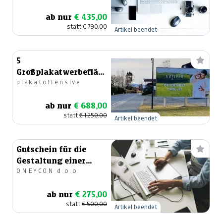
ab nur
€ 435,00
statt
€ 790,00
Artikel beendet
5
Großplakatwerbeflächen
plakatoffensive
24Bogen (504x238cm)
inkl. Miete&Druck
ab nur
€ 688,00
statt
€ 1.250,00
Artikel beendet
Gutschein für die
Gestaltung einer
ONEYCON d.o.o.
Homepage im Wert
von 500 €
ab nur
€ 275,00
statt
€ 500,00
Artikel beendet