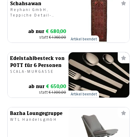
Schahsawan
Reyhani GmbH,
Teppiche Detail-
u.Großhandel
ab nur
€ 680,00
statt
€ 1.360,00
Artikel beendet
Edelstahlbesteck von
POTT für 6 Personen
SCALA-MURGASSE
ab nur
€ 650,00
statt
€ 1.300,00
Artikel beendet
Bazha Loungegruppe
WTL HandelsgmbH