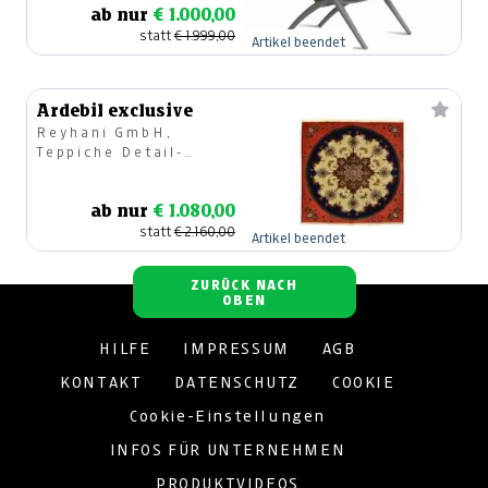
ab nur
€ 1.000,00
statt
€ 1.999,00
Artikel beendet
Ardebil exclusive
Reyhani GmbH,
Teppiche Detail-
u.Großhandel
ab nur
€ 1.080,00
statt
€ 2.160,00
Artikel beendet
ZURÜCK NACH
OBEN
HILFE
IMPRESSUM
AGB
KONTAKT
DATENSCHUTZ
COOKIE
Cookie-Einstellungen
INFOS FÜR UNTERNEHMEN
PRODUKTVIDEOS