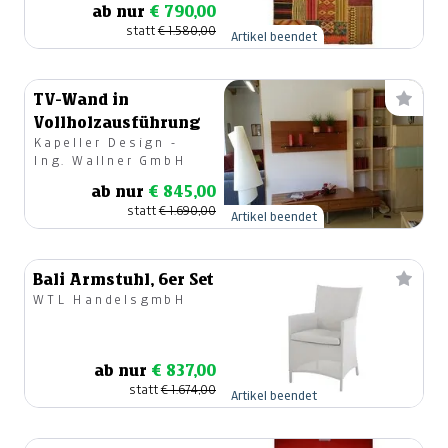
ab nur
€ 790,00
statt
€ 1.580,00
Artikel beendet
TV-Wand in
Vollholzausführung
Kapeller Design -
Ing. Wallner GmbH
ab nur
€ 845,00
statt
€ 1.690,00
Artikel beendet
Bali Armstuhl, 6er Set
WTL HandelsgmbH
ab nur
€ 837,00
statt
€ 1.674,00
Artikel beendet