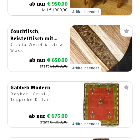
ab nur
€ 950,00
statt
€ 1.900,00
Artikel beendet
Couchtisch,
Beistelltisch mit
Acacia Wood Austria
Epoxidharz, Runder
Wood
Tisch
ab nur
€ 650,00
statt
€ 1.300,00
Artikel beendet
Gabbeh Modern
Reyhani GmbH,
Teppiche Detail-
u.Großhandel
ab nur
€ 675,00
statt
€ 1.350,00
Artikel beendet