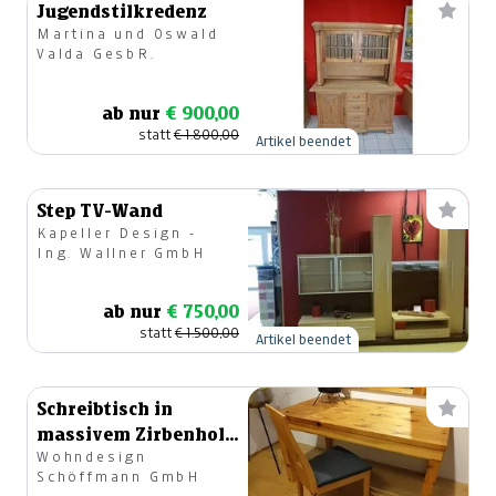
Jugendstilkredenz
Martina und Oswald
Valda GesbR.
ab nur
€ 900,00
statt
€ 1.800,00
Artikel beendet
Step TV-Wand
Kapeller Design -
Ing. Wallner GmbH
ab nur
€ 750,00
statt
€ 1.500,00
Artikel beendet
Schreibtisch in
massivem Zirbenholz
Wohndesign
mit Stuhl
Schöffmann GmbH