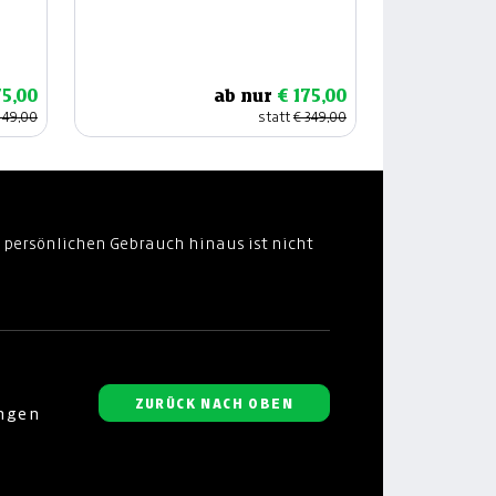
75,00
ab nur
€ 175,00
149,00
statt
€ 349,00
 persönlichen Gebrauch hinaus ist nicht
ZURÜCK NACH OBEN
ungen