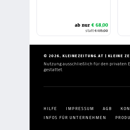
ab nur
€ 68,00
statt
€ 135,00
© 2026, KLEINEZEITUNG.AT | KLEINE 
Nutzung ausschließlich für den privaten 
gestattet.
HILFE
IMPRESSUM
AGB
KON
INFOS FÜR UNTERNEHMEN
PRODU