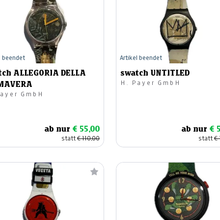
l beendet
Artikel beendet
tch ALLEGORIA DELLA
swatch UNTITLED
H. Payer GmbH
MAVERA
Payer GmbH
ab nur
€ 55,00
ab nur
€ 
statt
€ 110,00
statt
€ 