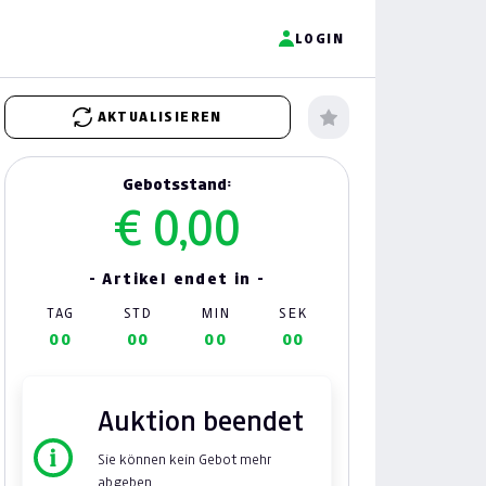
LOGIN
AKTUALISIEREN
Gebotsstand:
€ 0,00
- Artikel endet in -
TAG
STD
MIN
SEK
00
00
00
00
Auktion beendet
Sie können kein Gebot mehr
abgeben.