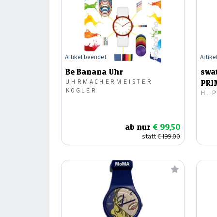
Artikel beendet
Artike
Be Banana Uhr
swa
UHRMACHERMEISTER
PRI
KOGLER
H. 
ab nur
€ 99,50
statt
€ 199,00