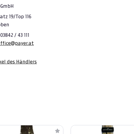
r GmbH
atz 19/Top 116
oben
03842 / 43 111
office@payer.at
ikel des Händlers