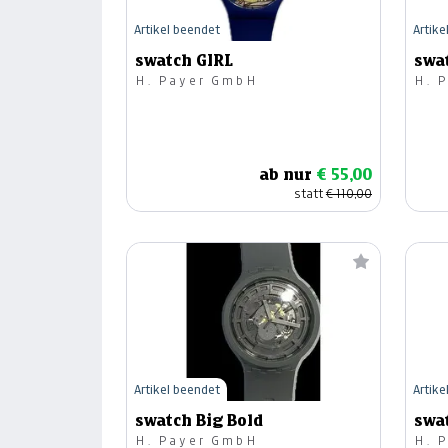
Artikel beendet
Artike
swatch GIRL
swa
H. Payer GmbH
H. 
ab nur
€ 55,00
statt
€ 110,00
Artikel beendet
Artike
swatch Big Bold
swa
H. Payer GmbH
H. 