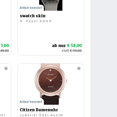
Artikel beendet
swatch skin
H. Payer GmbH
73,00
ab nur
€ 58,00
145,00
statt
€ 115,00
Artikel beendet
Citizen Damenuhr
her
Juwelier Eder-Ausim