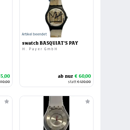
Artikel beendet
swatch BASQUIAT'S PAY
H. Payer GmbH
55,00
ab nur
€ 60,00
110,00
statt
€ 120,00