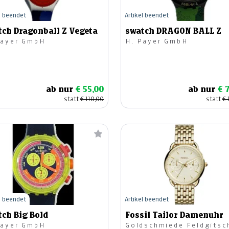
l beendet
Artikel beendet
tch Dragonball Z Vegeta
swatch DRAGON BALL Z
Payer GmbH
H. Payer GmbH
ab nur
€ 55,00
ab nur
€ 
statt
€ 110,00
statt
€ 
l beendet
Artikel beendet
tch Big Bold
Fossil Tailor Damenuhr
Payer GmbH
Goldschmiede Feldgitsc