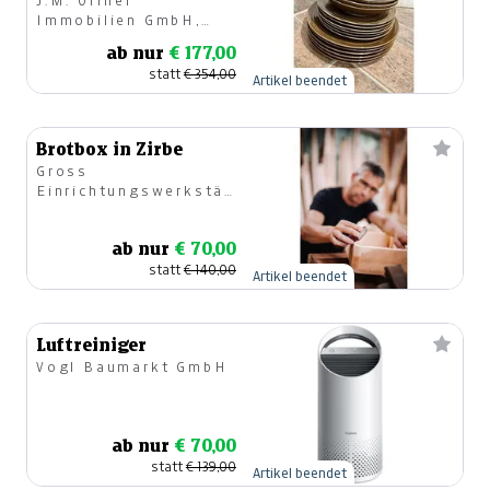
J.M. Offner
Immobilien GmbH,
Geschirr & Geschenke
ab nur
€ 177,00
statt
€ 354,00
Artikel beendet
Brotbox in Zirbe
Gross
Einrichtungswerkstätte
GmbH & Co KG
ab nur
€ 70,00
statt
€ 140,00
Artikel beendet
Luftreiniger
Vogl Baumarkt GmbH
ab nur
€ 70,00
statt
€ 139,00
Artikel beendet