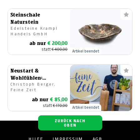
Steinschale
Naturstein
Edelsteine Krampl
Handels GmbH
ab nur
€ 200,00
statt
€ 400,00
Artikel beendet
Neustart &
Wohlfühlen:
Christoph Berger,
Wohnräume
Feine Zeit
ausräuchern und
ab nur
€ 85,00
klären
statt
€ 170,00
Artikel beendet
ZURÜCK NACH
OBEN
HILFE
IMPRESSUM
AGB