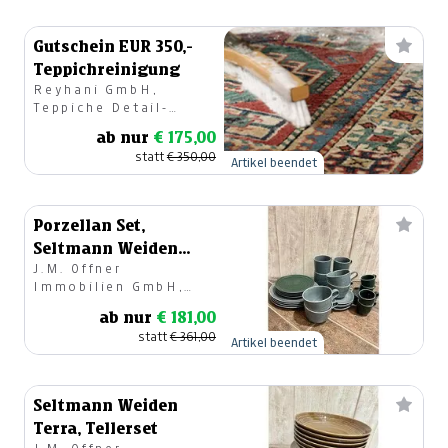
Gutschein EUR 350,-
Teppichreinigung
Reyhani GmbH,
Teppiche Detail-
u.Großhandel
ab nur
€ 175,00
statt
€ 350,00
Artikel beendet
Porzellan Set,
Seltmann Weiden
J.M. Offner
Terra
Immobilien GmbH,
Geschirr & Geschenke
ab nur
€ 181,00
statt
€ 361,00
Artikel beendet
Seltmann Weiden
Terra, Tellerset