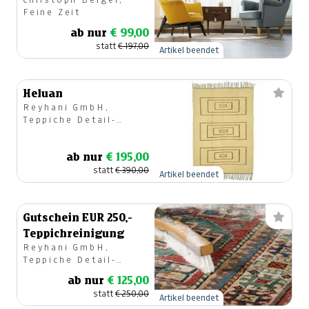
Feng Shui -
Feine Zeit
Wohnraumberatung
ab nur
€ 99,00
statt
€ 197,00
Artikel beendet
Heluan
Reyhani GmbH,
Teppiche Detail-
u.Großhandel
ab nur
€ 195,00
statt
€ 390,00
Artikel beendet
Gutschein EUR 250,-
Teppichreinigung
Reyhani GmbH,
Teppiche Detail-
u.Großhandel
ab nur
€ 125,00
statt
€ 250,00
Artikel beendet