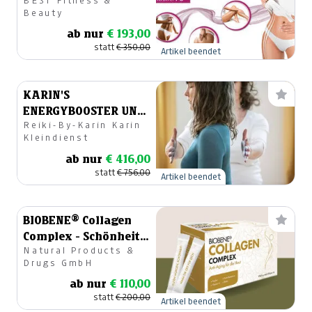
BEST Fitness &
Bauchpaket
Beauty
ab nur
€ 193,00
statt
€ 350,00
Artikel beendet
KARIN'S
ENERGYBOOSTER UND
Reiki-By-Karin Karin
TRANSFORMATION
Kleindienst
FÜR DEIN MINDSET
ab nur
€ 416,00
statt
€ 756,00
Artikel beendet
BIOBENE® Collagen
Complex - Schönheit
Natural Products &
zum Trinken
Drugs GmbH
ab nur
€ 110,00
statt
€ 200,00
Artikel beendet