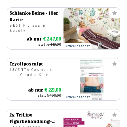
Schlanke Beine - 10er
Karte
BEST Fitness &
Beauty
ab nur
€ 247,00
statt
€ 449,00
Artikel beendet
Cryoliposculpt
JUVENTA Cosmetic
Inh. Claudia Kien
ab nur
€ 221,00
statt
€ 400,00
Artikel beendet
2x TriLipo
Figurbehandlung-