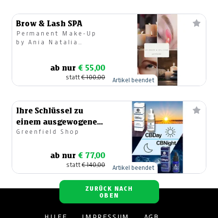
Brow & Lash SPA
Permanent Make-Up
by Ania Natalia
Tabatabai
ab nur
€ 55,00
statt
€ 100,00
Artikel beendet
Ihre Schlüssel zu
einem ausgewogenen
Greenfield Shop
Lebensstil
ab nur
€ 77,00
statt
€ 140,00
Artikel beendet
ZURÜCK NACH
OBEN
HILFE
IMPRESSUM
AGB