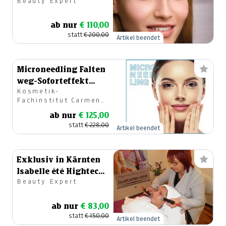
Beauty Expert
€ Gutschein
ab nur
€ 110,00
statt
€ 200,00
Artikel beendet
Microneedling Falten
weg-Soforteffekt
Kosmetik-
Behandlung & 3D
Fachinstitut Carmen
Hautanalyse
Strauss
ab nur
€ 125,00
statt
€ 228,00
Artikel beendet
Exklusiv in Kärnten
Isabelle été Hightech
Beauty Expert
Methode!
ab nur
€ 83,00
statt
€ 150,00
Artikel beendet