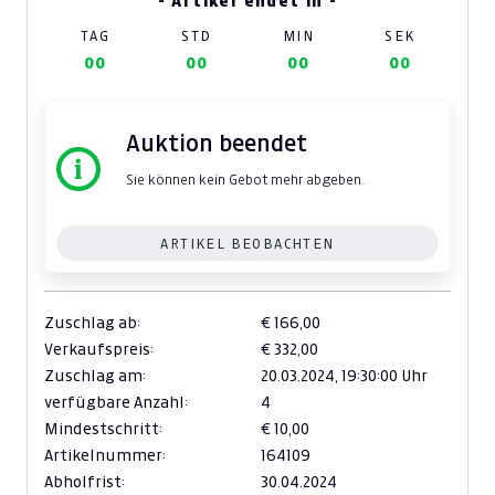
- Artikel endet in -
TAG
STD
MIN
SEK
00
00
00
00
Auktion beendet
Sie können kein Gebot mehr abgeben.
ARTIKEL BEOBACHTEN
Zuschlag ab:
€ 166,00
Verkaufspreis:
€ 332,00
Zuschlag am:
20.03.2024,
19:30:00 Uhr
verfügbare Anzahl:
4
Mindestschritt:
€ 10,00
Artikelnummer:
164109
Abholfrist:
30.04.2024