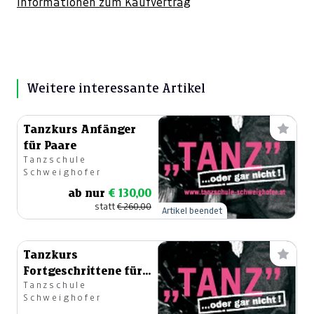
Informationen zum Kaufvertrag
Weitere interessante Artikel
Tanzkurs Anfänger
für Paare
Tanzschule
Schweighofer
ab nur
€ 130,00
statt
€ 260,00
Artikel beendet
Tanzkurs
Fortgeschrittene für
Tanzschule
Paare
Schweighofer