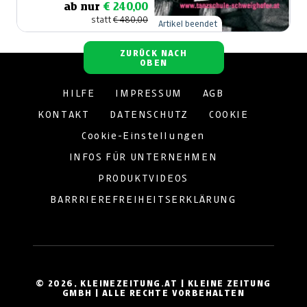
ab nur
€ 240,00
statt
€ 480,00
Artikel beendet
ZURÜCK NACH
OBEN
HILFE
IMPRESSUM
AGB
KONTAKT
DATENSCHUTZ
COOKIE
Cookie-Einstellungen
INFOS FÜR UNTERNEHMEN
PRODUKTVIDEOS
BARRRIEREFREIHEITSERKLÄRUNG
© 2026, KLEINEZEITUNG.AT | KLEINE ZEITUNG
GMBH | ALLE RECHTE VORBEHALTEN