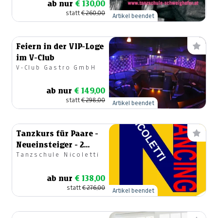
ab nur
€ 130,00
statt
€ 260,00
Artikel beendet
Feiern in der VIP-Loge
im V-Club
V-Club Gastro GmbH
ab nur
€ 149,00
statt
€ 298,00
Artikel beendet
Tanzkurs für Paare -
Neueinsteiger - 2
Tanzschule Nicoletti
Monate
ab nur
€ 138,00
statt
€ 276,00
Artikel beendet