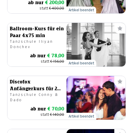
ab nur
€ 200,00
statt
€ 400,00
Artikel beendet
Ballroom-Kurs für ein
Paar 4x75 min
Tanzschule Iliyan
Donchev
ab nur
€ 78,00
statt
€ 156,00
Artikel beendet
Discofox
Anfängerkurs für 2
Tanzschule Conny &
Personen
Dado
ab nur
€ 70,00
statt
€ 140,00
Artikel beendet