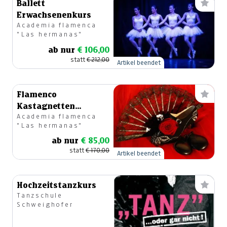
Ballett
Erwachsenenkurs
Academia flamenca
"Las hermanas"
ab nur
€ 106,00
statt
€ 212,00
Artikel beendet
Flamenco
Kastagnetten
Academia flamenca
Anfängerkurs
"Las hermanas"
ab nur
€ 85,00
statt
€ 170,00
Artikel beendet
Hochzeitstanzkurs
Tanzschule
Schweighofer