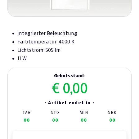
integrierter Beleuchtung
Farbtemperatur: 4000 K
Lichtstrom: 505 lm
11 W
Gebotsstand:
€ 0,00
- Artikel endet in -
TAG
STD
MIN
SEK
00
00
00
00