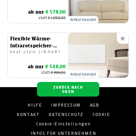
ab nur
€ 578,00
statt
€ 1.050,00
Artikel beendet
Flexible Wärme:
Infrarotspeicher-
heat-style LINHART
Paneel, 96x56cm, 1.000
W, Weiss
ab nur
€ 548,00
statt
€ 996,00
Artikel beendet
ZURÜCK NACH
OBEN
HILFE
IMPRESSUM
AGB
KONTAKT
DATENSCHUTZ
COOKIE
Cookie-Einstellungen
INFOS FÜR UNTERNEHMEN