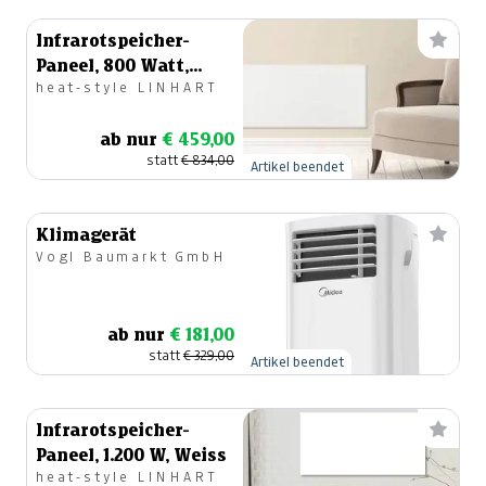
Infrarotspeicher-
Paneel, 800 Watt,
heat-style LINHART
Weiss
ab nur
€ 459,00
statt
€ 834,00
Artikel beendet
Klimagerät
Vogl Baumarkt GmbH
ab nur
€ 181,00
statt
€ 329,00
Artikel beendet
Infrarotspeicher-
Paneel, 1.200 W, Weiss
heat-style LINHART