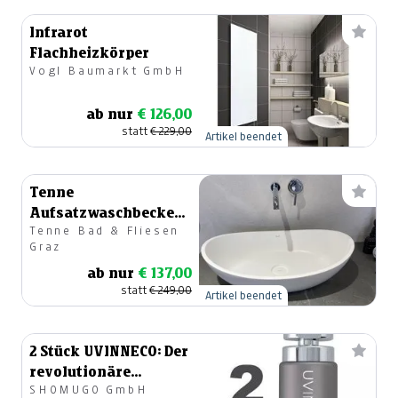
Infrarot
Flachheizkörper
Vogl Baumarkt GmbH
ab nur
€ 126,00
statt
€ 229,00
Artikel beendet
Tenne
Aufsatzwaschbecken
Tenne Bad & Fliesen
LIN JOY
Graz
ab nur
€ 137,00
statt
€ 249,00
Artikel beendet
2 Stück UVINNECO: Der
revolutionäre
SHOMUGO GmbH
Wasserfilter