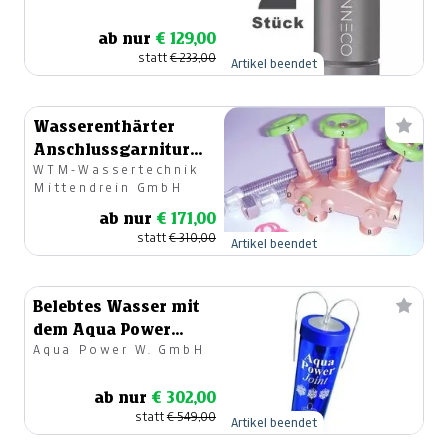
ab nur
€ 129,00
statt
€ 233,00
Artikel beendet
Wasserenthärter
Anschlussgarnitur
WTM-Wassertechnik
65NG
Mittendrein GmbH
ab nur
€ 171,00
statt
€ 310,00
Artikel beendet
Belebtes Wasser mit
dem Aqua Power
Aqua Power W. GmbH
Joint
ab nur
€ 302,00
statt
€ 549,00
Artikel beendet