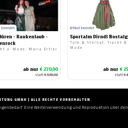
l beendet
Artikel beendet
düren - Rankenlaub -
Sportalm Dirndl Nostalg
Türk & Sternat, Tracht &
tenrock
Mode
ht u. Mode, Maria Ertler
ab nur
€ 270,00
ab nur
€ 2
statt
€ 539,00
statt
€ 
ZEITUNG GMBH | ALLE RECHTE VORBEHALTEN
Eigenbedarf. Eine Weiterverwendung und Reproduktion über den