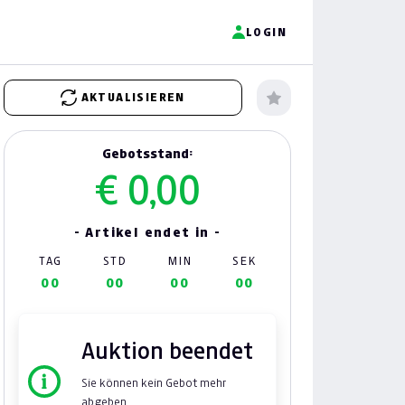
LOGIN
AKTUALISIEREN
Gebotsstand:
€ 0,00
- Artikel endet in -
TAG
STD
MIN
SEK
00
00
00
00
Auktion beendet
Sie können kein Gebot mehr
abgeben.