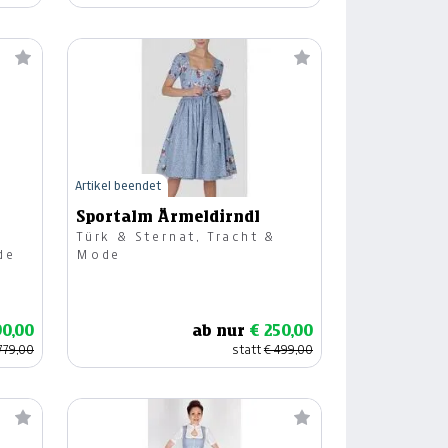
Artikel beendet
Sportalm Ärmeldirndl
Türk & Sternat, Tracht &
de
Mode
90,00
ab nur
€ 250,00
779,00
statt
€ 499,00