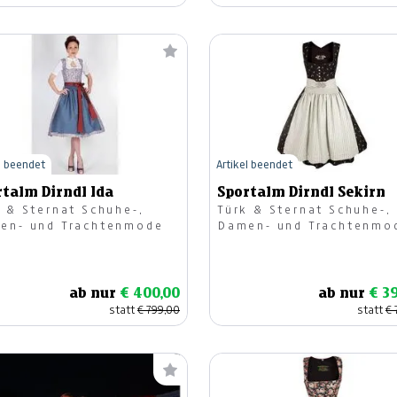
l beendet
Artikel beendet
rtalm Dirndl Ida
Sportalm Dirndl Sekirn
 & Sternat Schuhe-,
Türk & Sternat Schuhe-,
en- und Trachtenmode
Damen- und Trachtenmo
ab nur
€ 400,00
ab nur
€ 3
statt
€ 799,00
statt
€ 