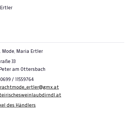
Ertler
. Mode, Maria Ertler
raße 33
 Peter am Ottersbach
 0699 / 11559764
trachtmode_ertler@gmx.at
teirischesweinlaubdirndl.at
ikel des Händlers