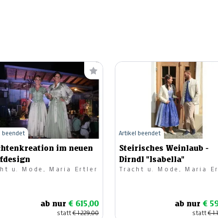
l beendet
Artikel beendet
chtenkreation im neuen
Steirisches Weinlaub -
ffdesign
Dirndl "Isabella"
ht u. Mode, Maria Ertler
Tracht u. Mode, Maria Er
ab nur
€ 615,00
ab nur
€ 5
statt
€ 1.229,00
statt
€ 1