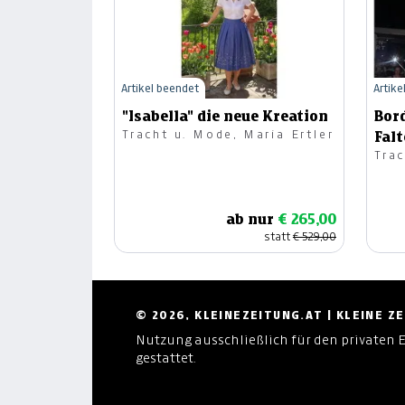
Artikel beendet
Artike
"Isabella" die neue Kreation
Bor
Tracht u. Mode, Maria Ertler
Fal
Trac
ab nur
€ 265,00
statt
€ 529,00
© 2026, KLEINEZEITUNG.AT | KLEINE 
Nutzung ausschließlich für den privaten 
gestattet.