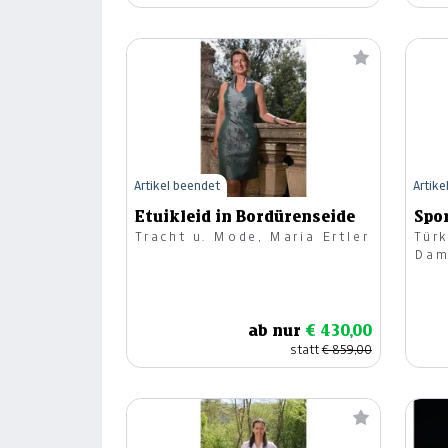
Artikel beendet
Artike
Etuikleid in Bordürenseide
Spo
Tracht u. Mode, Maria Ertler
Türk
Dam
ab nur
€ 430,00
statt
€ 859,00