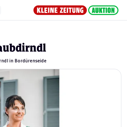
aubdirndl
rndl in Bordürenseide