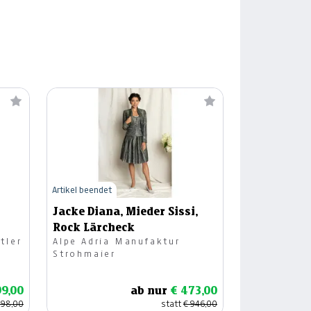
Artikel beendet
Jacke Diana, Mieder Sissi,
Rock Lärcheck
tler
Alpe Adria Manufaktur
Strohmaier
99,00
ab nur
€ 473,00
.198,00
statt
€ 946,00