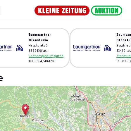
Baumgartner
Baumgar
Ofenstudio
Ofenstu
Hauptplatz 6
Burgfried 
8580 Köflach
8342 Gnas
koeflach@baumgartner-kamin.at
Tel.: 0664 / 4021396
Tel.: 03151 
e