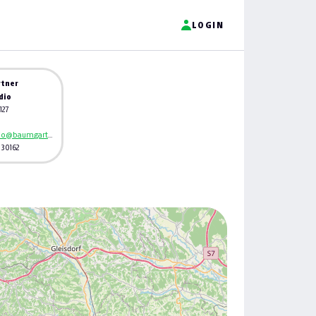
LOGIN
tner
dio
127
ofenstudio@baumgartner-kamin.at
/ 30162