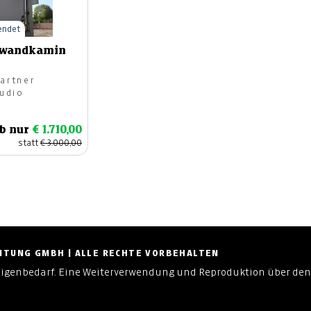
eendet
wandkamin
artner
sanierung
udio
b nur
€ 1.710,00
statt
€ 3.000,00
ZEITUNG GMBH | ALLE RECHTE VORBEHALTEN
Eigenbedarf. Eine Weiterverwendung und Reproduktion über den