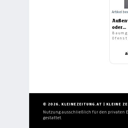
Artikel b
Außen
oder
Baumg
Kamin
Ofenst
a
© 2026, KLEINEZEITUNG.AT | KLEINE 
Nutzung ausschließlich für den privaten 
gestattet.