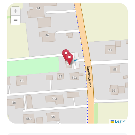
+
−
Leaflet