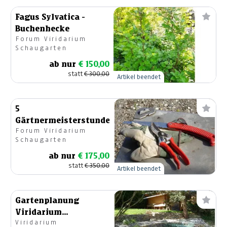
Fagus Sylvatica -
Buchenhecke
Forum Viridarium
Schaugarten
ab nur
€ 150,00
statt
€ 300,00
Artikel beendet
5
Gärtnermeisterstunden
Forum Viridarium
Schaugarten
ab nur
€ 175,00
statt
€ 350,00
Artikel beendet
Gartenplanung
Viridarium
Viridarium
Gartengestaltung