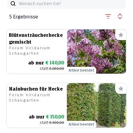
5 Ergebnisse
Blütensträucherhecke
gemischt
Forum Viridarium
Schaugarten
ab nur
€ 140,00
statt
€ 280,00
Artikel beendet
Hainbuchen für Hecke
Forum Viridarium
Schaugarten
ab nur
€ 150,00
statt
€ 300,00
Artikel beendet