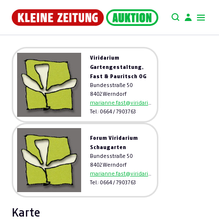
Viridarium
Gartengestaltung,
Fast & Pauritsch OG
Bundesstraße 50
8402 Werndorf
marianne.fast@viridarium.at
Tel.: 0664 / 7903763
Forum Viridarium
Schaugarten
Bundesstraße 50
8402 Werndorf
marianne.fast@viridarium.at
Tel.: 0664 / 7903763
Karte