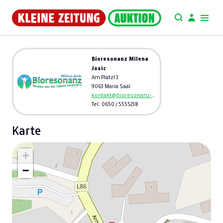
Bioresonanz Milena
Josic
Am Platzl 3
9063 Maria Saal
kontakt@bioresonanz-milena.at
Tel.: 0650 / 5555238
Karte
+
−