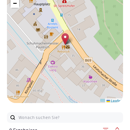
−
Leaflet