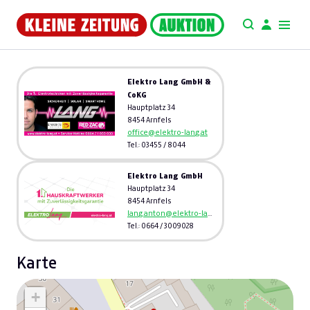
Elektro Lang GmbH &
CoKG
Hauptplatz 34
8454 Arnfels
office@elektro-lang.at
Tel.: 03455 / 8044
Elektro Lang GmbH
Hauptplatz 34
8454 Arnfels
lang.anton@elektro-lang.at
Tel.: 0664 / 3009028
Karte
+