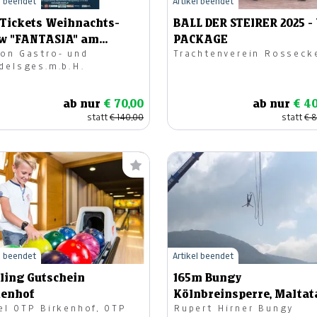
l beendet
Artikel beendet
-Tickets Weihnachts-
BALL DER STEIRER 2025 -
w "FANTASIA" am
PACKAGE
on Gastro- und
Trachtenverein Rosseck
2.2024, Kat. A
delsges.m.b.H.
ab nur
€ 70,00
ab nur
€ 40
statt
€ 140,00
statt
€ 
l beendet
Artikel beendet
ling Gutschein
165m Bungy
kenhof
Kölnbreinsperre, Maltat
el OTP Birkenhof, OTP
Rupert Hirner Bungy