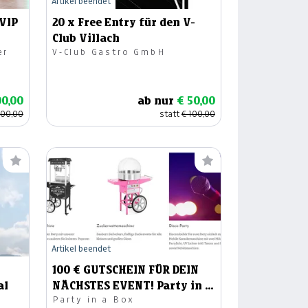
Artikel beendet
 VIP
20 x Free Entry für den V-
Club Villach
er
V-Club Gastro GmbH
0,00
ab nur
€ 50,00
800,00
statt
€ 100,00
Artikel beendet
100 € GUTSCHEIN FÜR DEIN
al
NÄCHSTES EVENT! Party in a
Party in a Box
Box!