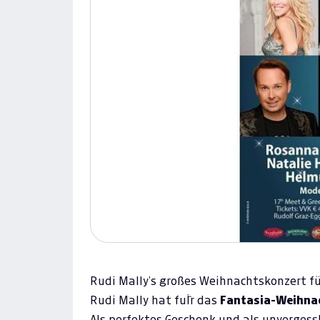
Rudi Mally’s großes Weihnachtskonzert fü
Rudi Mally hat fuÌˆr das
Fantasia-Weihna
Als perfektes Geschenk und als unvergessl