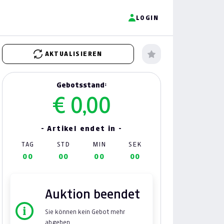
LOGIN
AKTUALISIEREN
Gebotsstand:
€ 0,00
- Artikel endet in -
TAG
STD
MIN
SEK
00
00
00
00
Auktion beendet
Sie können kein Gebot mehr
abgeben.