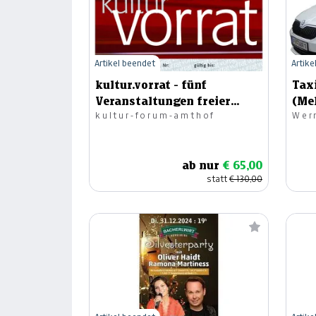
Artikel beendet
Artike
kultur.vorrat - fünf
Tax
Veranstaltungen freier
(Me
kultur-forum-amthof
Wer
Wahl
042
ab nur
€ 65,00
statt
€ 130,00