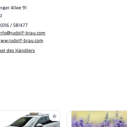
ger Allee 91
z
 0316 / 581477
info@rudolf-brau.com
www.rudolf-brau.com
ikel des Händlers