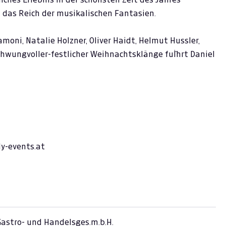
n das Reich der musikalischen Fantasien.
amoni, Natalie Holzner, Oliver Haidt, Helmut Hussler,
wungvoller-festlicher Weihnachtsklänge fuÌˆhrt Daniel
ly-events.at
astro- und Handelsges.m.b.H.