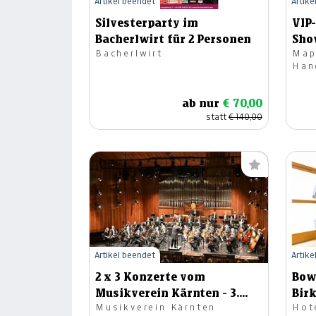
Artikel beendet
Artike
Silvesterparty im
VIP
Bacherlwirt für 2 Personen
Sho
Bacherlwirt
Map
25.1
Han
ab nur
€ 70,00
statt
€ 140,00
Artikel beendet
Artike
2 x 3 Konzerte vom
Bow
Musikverein Kärnten - 3.
Bir
Musikverein Kärnten
Hot
Kategorie