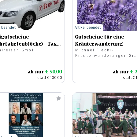
l beendet
Artikel beendet
igutscheine
Gutscheine für eine
hrfahrtenblöcke) - Taxi
Kräuterwanderung
nireisen GmbH
Michael Flechl-
76/2209 Feldkirchen
Kräuterwanderungen Gr
ab nur
€ 50,00
ab nur
€ 
statt
€ 100,00
statt
€ 