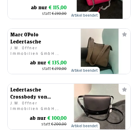
ab nur
€ 115,00
statt
€ 230,00
Artikel beendet
Marc O´Polo
Ledertasche
J.M. Offner
Immobilien GmbH.
Modehaus
ab nur
€ 135,00
statt
€ 270,00
Artikel beendet
Ledertasche
Crossbody von
J.M. Offner
Copenhagen
Immobilien GmbH,
Modehaus
ab nur
€ 100,00
statt
€ 200,00
Artikel beendet