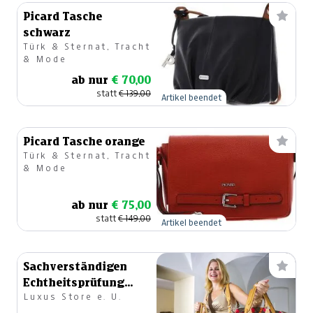
Picard Tasche
schwarz
Türk & Sternat, Tracht
& Mode
ab nur
€ 70,00
statt
€ 139,00
Artikel beendet
Picard Tasche orange
Türk & Sternat, Tracht
& Mode
ab nur
€ 75,00
statt
€ 149,00
Artikel beendet
Sachverständigen
Echtheitsprüfung
Luxus Store e. U.
Designertasche bis