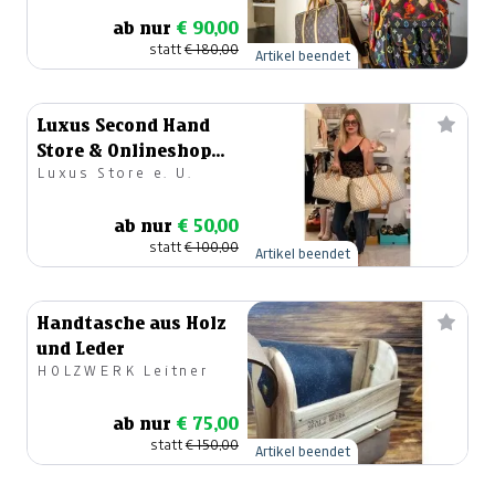
5.000€
ab nur
€ 90,00
statt
€ 180,00
Artikel beendet
Luxus Second Hand
Store & Onlineshop
Luxus Store e. U.
Designertaschen
ab nur
€ 50,00
statt
€ 100,00
Artikel beendet
Handtasche aus Holz
und Leder
HOLZWERK Leitner
ab nur
€ 75,00
statt
€ 150,00
Artikel beendet