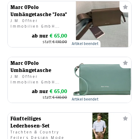
Marc O´Polo
Umhängetasche "Jora"
J.M. Offner
Immobilien GmbH,
Modehaus
ab nur
€ 65,00
statt
€ 130,00
Artikel beendet
Marc O´Polo
Umhängetasche
J.M. Offner
Immobilien GmbH,
Modehaus
ab nur
€ 65,00
statt
€ 130,00
Artikel beendet
Fünfteiliges
Lederhosen-Set
Trachten & Country
Feiler`s Design Mode