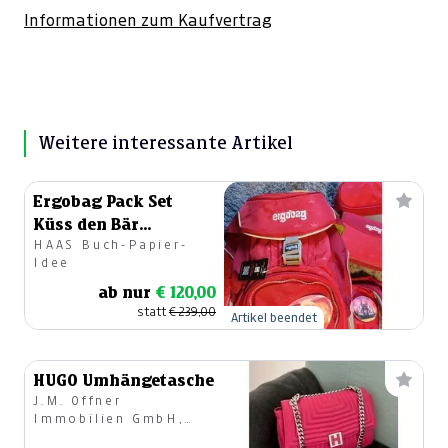
Informationen zum Kaufvertrag
Weitere interessante Artikel
Ergobag Pack Set
Küss den Bär
HAAS Buch-Papier-
Rucksack Set
Idee
ab nur
€ 120,00
statt
€ 239,00
Artikel beendet
HUGO Umhängetasche
J.M. Offner
Immobilien GmbH,
Modehaus