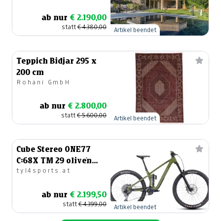
Dreams
ab nur
€ 2.190,00
statt
€ 4.380,00
Artikel beendet
Teppich Bidjar 295 x
200 cm
Rohani GmbH
ab nur
€ 2.800,00
statt
€ 5.600,00
Artikel beendet
Cube Stereo ONE77
C:68X TM 29 olive´n
tyl4sports.at
´chrome - Größe XXL
ab nur
€ 2.199,50
statt
€ 4.399,00
Artikel beendet