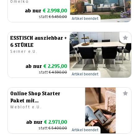
Omelko
ab nur
€ 2.998,00
statt
€ 5.450,00
Artikel beendet
ESSTISCH ausziehbar +
6 STÜHLE
Seiner e.U.
ab nur
€ 2.295,00
statt
€ 4.590,00
Artikel beendet
Online Shop Starter
Paket mit
Webloft e.U.
WooCommerce
ab nur
€ 2.971,00
statt
€ 5.400,00
Artikel beendet