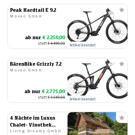
Peak Hardtail E 9.2
Moveo GmbH
ab nur
€ 2.250,00
statt
€ 4.499,00
Artikel beendet
BärenBike Grizzly 7.2
Moveo GmbH
ab nur
€ 2.775,00
statt
€ 5.549,00
Artikel beendet
4 Nächte im Luxus
Chalet- Vinothek
Living Dreams GmbH
Petzles by Living