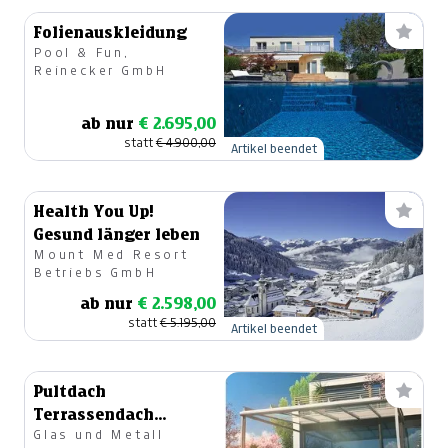
Folienauskleidung
Pool & Fun,
Reinecker GmbH
ab nur
€ 2.695,00
statt
€ 4.900,00
Artikel beendet
Health You Up!
Gesund länger leben
Mount Med Resort
Betriebs GmbH
ab nur
€ 2.598,00
statt
€ 5.195,00
Artikel beendet
Pultdach
Terrassendach
Glas und Metall
System PURE 2.0