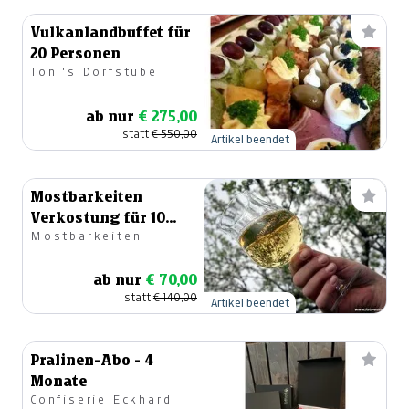
Vulkanlandbuffet für
20 Personen
Toni's Dorfstube
ab nur
€ 275,00
statt
€ 550,00
Artikel beendet
Mostbarkeiten
Verkostung für 10
Mostbarkeiten
Personen
ab nur
€ 70,00
statt
€ 140,00
Artikel beendet
Pralinen-Abo - 4
Monate
Confiserie Eckhard