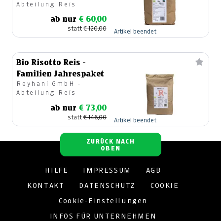
Abteilung Reis
ab nur
€ 60,00
statt
€ 120,00
Artikel beendet
Bio Risotto Reis -
Familien Jahrespaket
Reyhani GmbH -
Abteilung Reis
ab nur
€ 73,00
statt
€ 146,00
Artikel beendet
ZURÜCK NACH
OBEN
HILFE
IMPRESSUM
AGB
KONTAKT
DATENSCHUTZ
COOKIE
Cookie-Einstellungen
INFOS FÜR UNTERNEHMEN