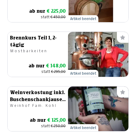
ab nur
€ 225,00
statt
€ 450,00
Artikel beendet
Brennkurs Teil 1, 2-
tägig
Mostbarkeiten
ab nur
€ 148,00
statt
€ 295,00
Artikel beendet
Weinverkostung inkl.
Buschenschankjause
Weinhof Fam. Kohl
für 10 Personen
ab nur
€ 125,00
statt
€ 250,00
Artikel beendet