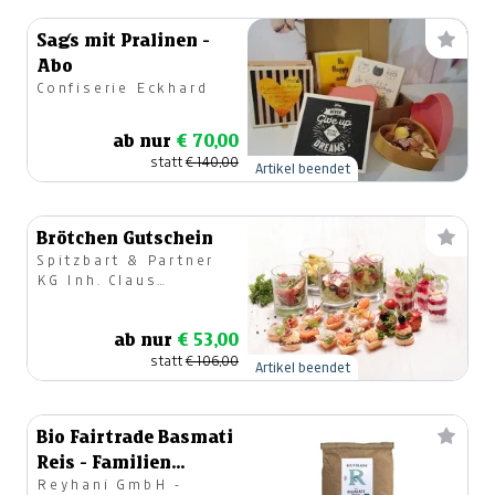
Sag´s mit Pralinen -
Abo
Confiserie Eckhard
ab nur
€ 70,00
statt
€ 140,00
Artikel beendet
Brötchen Gutschein
Spitzbart & Partner
KG Inh. Claus
Spitzbart
ab nur
€ 53,00
statt
€ 106,00
Artikel beendet
Bio Fairtrade Basmati
Reis - Familien
Reyhani GmbH -
Jahrespaket -