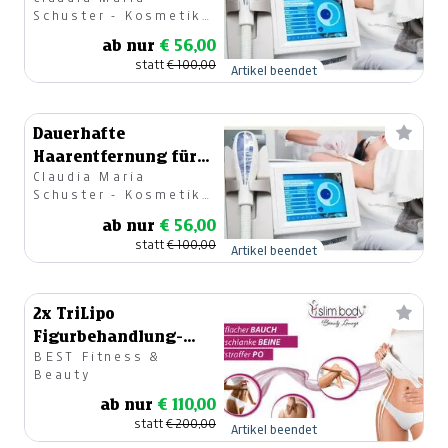
Männer - 100 €
Schuster - Kosmetik
Gutschein
& Fußpflege Claudia
ab nur
€ 56,00
statt
€ 100,00
Artikel beendet
Dauerhafte
Haarentfernung für
Claudia Maria
Frauen - 100 €
Schuster - Kosmetik
Gutschein
& Fußpflege Claudia
ab nur
€ 56,00
statt
€ 100,00
Artikel beendet
2x TriLipo
Figurbehandlung-
BEST Fitness &
Bauchpaket
Beauty
ab nur
€ 110,00
statt
€ 200,00
Artikel beendet