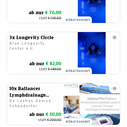
ab nur
€ 76,00
statt
€ 138,00
Artikel beendet
3x Longevity Circle
Blue Longevity
Center e.U.
ab nur
€ 82,00
statt
€ 149,00
Artikel beendet
10x Ballancer
Lymphdrainage
De Lashes Denise
Behandlungen -
Schöndorfer
Ballancer® Platinum
ab nur
€ 111,00
statt
€ 200,00
Artikel beendet