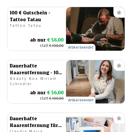
100 € Gutschein -
Tattoo Tatau
Tattoo Tatau
ab nur
€ 56,00
statt
€ 100,00
Artikel beendet
Dauerhafte
Haarentfernung - 100
Beauty Box Miriam
€ Gutschein (mit
Schindler
Spark Pro)
ab nur
€ 56,00
statt
€ 100,00
Artikel beendet
Dauerhafte
Haarentfernung für
Claudia Maria