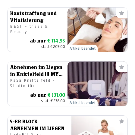
Hautstraffung und
Vitalisierung
BEST Fitness &
Beauty
ab nur
€ 114,95
statt
€ 209,00
Artikel beendet
Abnehmen im Liegen
in Knittelfeld !!! MYA
KaSa Knittelfeld -
7 !!! - 2er Block
Studio für
körperliches &
ab nur
€ 131,00
geistiges
statt
€ 238,00
Wohlbefinden OG
Artikel beendet
5-ER BLOCK
ABNEHMEN IM LIEGEN
LadyFit Graz