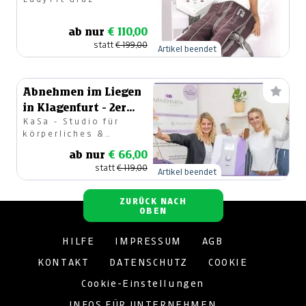
ab nur
€ 110,00
statt
€ 199,00
Artikel beendet
Abnehmen im Liegen
in Klagenfurt - 2er
KaSa - Studio für
Block
körperliches &
geistiges
ab nur
€ 66,00
Wohlbefinden OG
statt
€ 119,00
Artikel beendet
ZURÜCK NACH
OBEN
HILFE
IMPRESSUM
AGB
KONTAKT
DATENSCHUTZ
COOKIE
Cookie-Einstellungen
INFOS FÜR UNTERNEHMEN