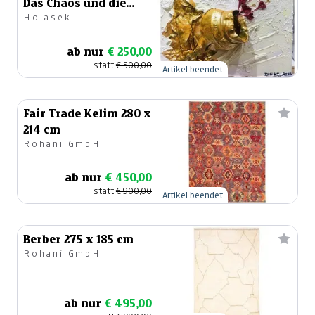
Das Chaos und die
Holasek
Liebe
ab nur
€ 250,00
statt
€ 500,00
Artikel beendet
Fair Trade Kelim 280 x
214 cm
Rohani GmbH
ab nur
€ 450,00
statt
€ 900,00
Artikel beendet
Berber 275 x 185 cm
Rohani GmbH
ab nur
€ 495,00