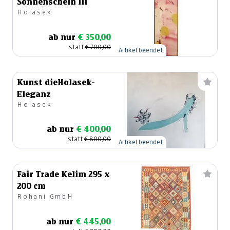
Sonnenschein III
Holasek
ab nur
€ 350,00
statt
€ 700,00
Artikel beendet
Kunst dieHolasek-
Eleganz
Holasek
ab nur
€ 400,00
statt
€ 800,00
Artikel beendet
Fair Trade Kelim 295 x
200 cm
Rohani GmbH
ab nur
€ 445,00