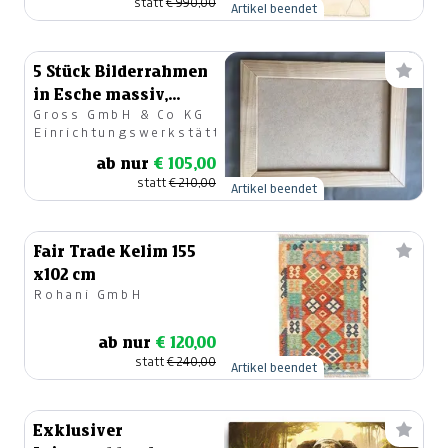
statt
€ 990,00
Artikel beendet
5 Stück Bilderrahmen
in Esche massiv,
Gross GmbH & Co KG
Format A3
Einrichtungswerkstätte
ab nur
€ 105,00
statt
€ 210,00
Artikel beendet
Fair Trade Kelim 155
x102 cm
Rohani GmbH
ab nur
€ 120,00
statt
€ 240,00
Artikel beendet
Exklusiver