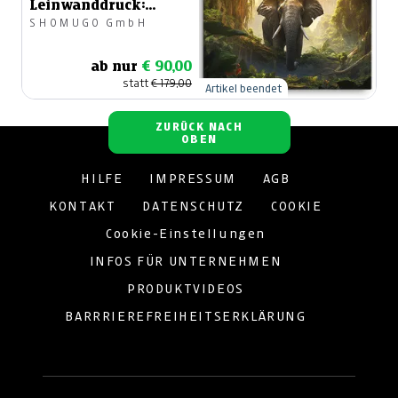
Leinwanddruck:
SHOMUGO GmbH
"Majestätische
Elefant im Dschungel"
ab nur
€ 90,00
statt
€ 179,00
Artikel beendet
ZURÜCK NACH
OBEN
HILFE
IMPRESSUM
AGB
KONTAKT
DATENSCHUTZ
COOKIE
Cookie-Einstellungen
INFOS FÜR UNTERNEHMEN
PRODUKTVIDEOS
BARRRIEREFREIHEITSERKLÄRUNG