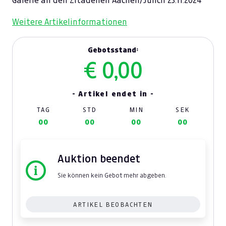
Galerie an den Zitadellen Aachen/Jülich 23.11.2024
Weitere Artikelinformationen
Gebotsstand:
€ 0,00
- Artikel endet in -
TAG
STD
MIN
SEK
00
00
00
00
Auktion beendet
Sie können kein Gebot mehr abgeben.
ARTIKEL BEOBACHTEN