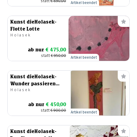
statt
€ 890,00
Artikel beendet
Kunst dieHolasek-
Flotte Lotte
Holasek
ab nur
€ 475,00
statt
€ 950,00
Artikel beendet
Kunst dieHolasek-
Wunder passieren
Holasek
jeden Tag
ab nur
€ 450,00
statt
€ 900,00
Artikel beendet
Kunst dieHolasek-