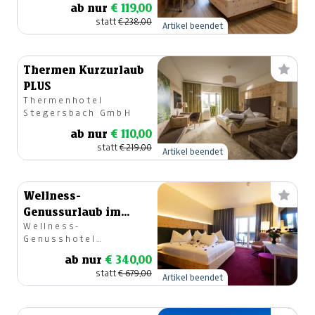
ab nur
€ 119,00
Puchas
statt
€ 238,00
Artikel beendet
Thermen Kurzurlaub
PLUS
Thermenhotel
Stegersbach GmbH
ab nur
€ 110,00
statt
€ 219,00
Artikel beendet
Wellness-
Genussurlaub im
Wellness-
PuchasPLUS Kukmirn
Genusshotel
| ADULTS ONLY
PuchasPLUS Kukmirn
ab nur
€ 340,00
statt
€ 679,00
Artikel beendet