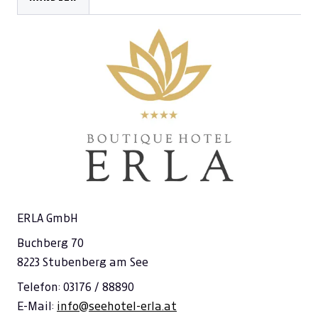
---
€ 0,00
---
€ 0,00
---
€ 0,00
---
€ 0,00
---
€ 0,00
---
€ 0,00
---
€ 0,00
---
€ 0,00
ERLA GmbH
---
€ 0,00
Buchberg 70
8223 Stubenberg am See
Telefon: 03176 / 88890
E-Mail:
info@seehotel-erla.at