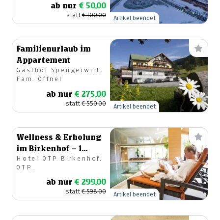
ab nur
€ 50,00
statt
€ 100,00
Artikel beendet
Familienurlaub im
Appartement
Gasthof Spengerwirt,
Fam. Offner
ab nur
€ 275,00
statt
€ 550,00
Artikel beendet
Wellness & Erholung
im Birkenhof – 1
Hotel OTP Birkenhof,
Nacht/2 Tage
OTP
Immobilienverwertung
ab nur
€ 299,00
GmbH
statt
€ 598,00
Artikel beendet