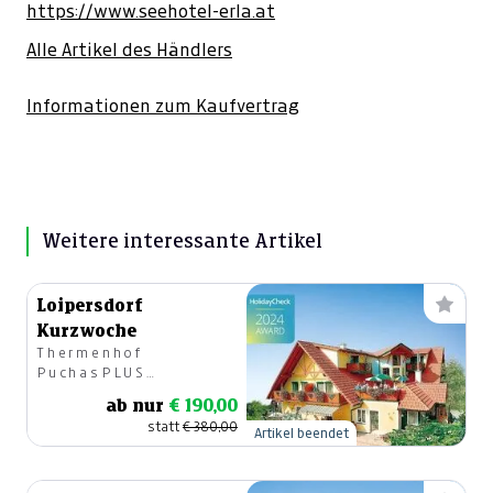
https://www.seehotel-erla.at
Alle Artikel des Händlers
Informationen zum Kaufvertrag
Weitere interessante Artikel
Loipersdorf
Kurzwoche
Thermenhof
PuchasPLUS
Loipersdorf, Fam.
ab nur
€ 190,00
Puchas
statt
€ 380,00
Artikel beendet