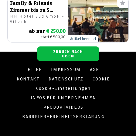
Family & Friends
Zimmer bis zu 5
HH Hotel Süd GmbH -
Personen für zwei
Villach
Nächte
ab nur
€ 250,00
statt
€ 500,00
Artikel beendet
ZURÜCK NACH
OBEN
HILFE
IMPRESSUM
AGB
KONTAKT
DATENSCHUTZ
COOKIE
Cookie-Einstellungen
INFOS FÜR UNTERNEHMEN
PRODUKTVIDEOS
BARRRIEREFREIHEITSERKLÄRUNG