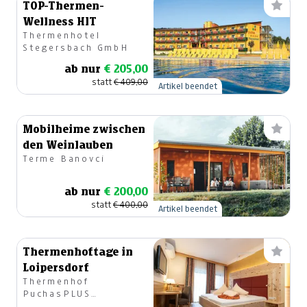
TOP-Thermen-
Wellness HIT
Thermenhotel
Stegersbach GmbH
ab nur
€ 205,00
statt
€ 409,00
Artikel beendet
Mobilheime zwischen
den Weinlauben
Terme Banovci
ab nur
€ 200,00
statt
€ 400,00
Artikel beendet
Thermenhoftage in
Loipersdorf
Thermenhof
PuchasPLUS
Loipersdorf, Fam.