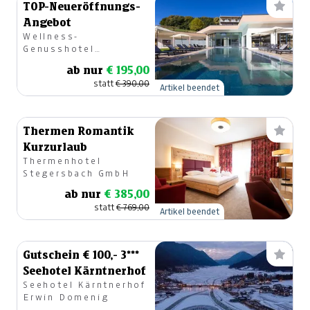
TOP-Neueröffnungs-
Angebot
Wellness-
Genusshotel
PuchasPLUS Kukmirn
ab nur
€ 195,00
statt
€ 390,00
Artikel beendet
Thermen Romantik
Kurzurlaub
Thermenhotel
Stegersbach GmbH
ab nur
€ 385,00
statt
€ 769,00
Artikel beendet
Gutschein € 100,- 3***
Seehotel Kärntnerhof
Seehotel Kärntnerhof
Erwin Domenig