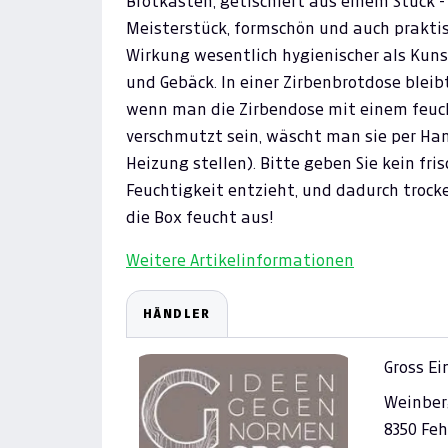
Brotkasten, getischlert aus einem Stück 
Meisterstück, formschön und auch praktisc
Wirkung wesentlich hygienischer als Kuns
und Gebäck. In einer Zirbenbrotdose bleib
wenn man die Zirbendose mit einem feucht
verschmutzt sein, wäscht man sie per Han
Heizung stellen). Bitte geben Sie kein fri
Feuchtigkeit entzieht, und dadurch trocke
die Box feucht aus!
Weitere Artikelinformationen
HÄNDLER
Gross E
Weinber
8350 Feh