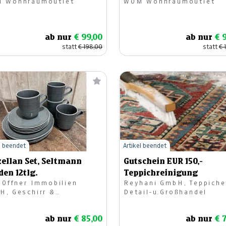
 Wohnraumoutlet
WOM Wohnraumoutlet
ab nur
€ 99,00
ab nur
€ 
statt
€ 198,00
statt
€ 
l beendet
Artikel beendet
zellan Set, Seltmann
Gutschein EUR 150,-
en 12tlg.
Teppichreinigung
. Offner Immobilien
Reyhani GmbH, Teppiche
H, Geschirr &
Detail-u.Großhandel
chenke
ab nur
€ 85,00
ab nur
€ 