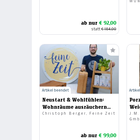
WOM
ab nur
€ 92,00
statt
€ 184,00
Artikel beendet
Artike
Neustart & Wohlfühlen:
Por
Wohnräume ausräuchern
Weid
Christoph Berger, Feine Zeit
J.M
und klären
Gmb
Ges
ab nur
€ 99,00