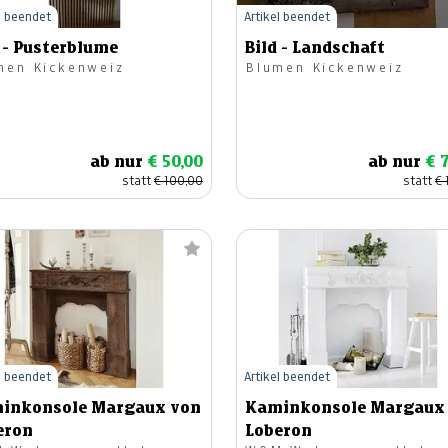
l beendet
Artikel beendet
 - Pusterblume
Bild - Landschaft
men Kickenweiz
Blumen Kickenweiz
ab nur
€ 50,00
ab nur
€ 
statt
€ 100,00
statt
€ 
l beendet
Artikel beendet
inkonsole Margaux von
Kaminkonsole Margaux
eron
Loberon