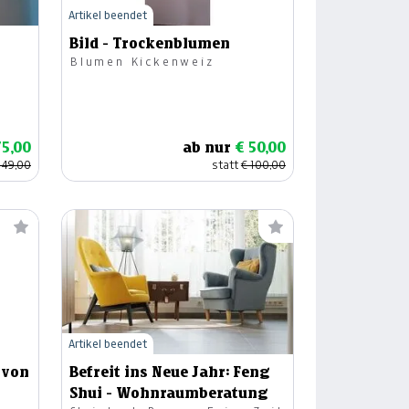
Artikel beendet
Bild - Trockenblumen
Blumen Kickenweiz
75,00
ab nur
€ 50,00
149,00
statt
€ 100,00
Artikel beendet
 von
Befreit ins Neue Jahr: Feng
Shui - Wohnraumberatung