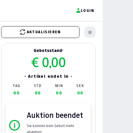
LOGIN
AKTUALISIEREN
Gebotsstand:
€ 0,00
- Artikel endet in -
TAG
STD
MIN
SEK
00
00
00
00
Auktion beendet
Sie können kein Gebot mehr
abgeben.