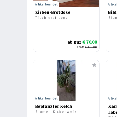
Artikel beendet
Artike
Zirben-Brotdose
Bild
Tischlerei Lenz
Blu
ab nur
€ 70,00
statt
€ 139,00
Artikel beendet
Artike
Bepfanzter Kelch
Kam
Blumen Kickenweiz
Lob