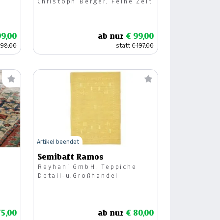
Christoph Berger, Feine Zeit
99,00
ab nur
€ 99,00
198,00
statt
€ 197,00
Artikel beendet
Semibaft Ramos
Reyhani GmbH, Teppiche
Detail-u.Großhandel
75,00
ab nur
€ 80,00