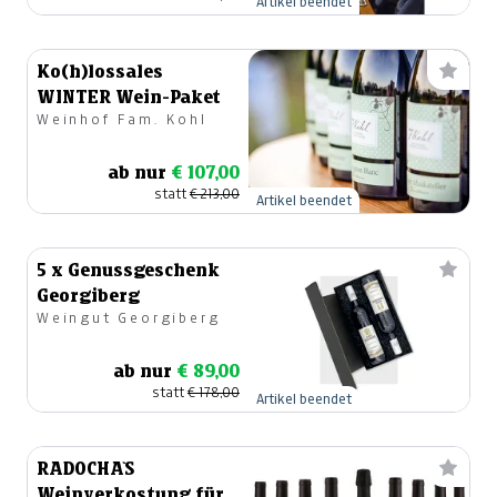
Artikel beendet
Ko(h)lossales
WINTER Wein-Paket
Weinhof Fam. Kohl
ab nur
€ 107,00
statt
€ 213,00
Artikel beendet
5 x Genussgeschenk
Georgiberg
Weingut Georgiberg
ab nur
€ 89,00
statt
€ 178,00
Artikel beendet
RADOCHA`S
Weinverkostung für 5