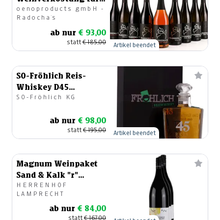
oenoproducts gmbH -
Personen inkl.
Radocha´s
regionaler Jause
ab nur
€ 93,00
statt
€ 185,00
Artikel beendet
SO-Fröhlich Reis-
Whiskey D45
SO-Fröhlich KG
Jahrgang 2018
ab nur
€ 98,00
statt
€ 195,00
Artikel beendet
Magnum Weinpaket
Sand & Kalk "r"
HERRENHOF
(Reserve)
LAMPRECHT
ab nur
€ 84,00
statt
€ 167,00