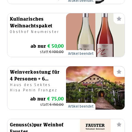
Artikel beendet
Kulinarisches
Weihnachtspaket
Obsthof Neumeister
ab nur
€ 50,00
statt
€ 100,00
Artikel beendet
Weinverkostung für
4 Personen + 6
Haus des Sektes
Flaschen Schaumwein
Hisa Penin Frangez
ab nur
€ 75,00
statt
€ 150,00
Artikel beendet
Genuss(s)pur Weinhof
Fauster