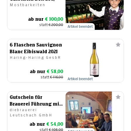
Mostbarkeiten
ab nur
€ 100,00
statt
€ 200,00
Artikel beendet
6 Flaschen Sauvignon
Blanc Eibiswald 2021
Haring-Haring GesbR
ab nur
€ 58,00
statt
€ 116,00
Artikel beendet
Gutschein für
Brauerei Führung mit
diebrauerei
Bierverkostung&
Leutschach GmbH
Weißwurstessen
ab nur
€ 54,00
statt
€ 108,00