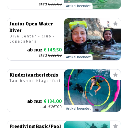
statt
€ 299,00
Artikel beendet
Junior Open Water
Diver
Dive Center - Club -
Copacabana
ab nur
€ 149,50
statt
€ 299,00
Artikel beendet
Kindertaucherlebnis
Tauchshop Klagenfurt
ab nur
€ 134,00
statt
€ 267,00
Artikel beendet
Freediving Basic/Pool