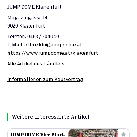
---
€ 0,00
JUMP DOME Klagenfurt
---
€ 0,00
Magazingasse 14
9020 Klagenfurt
---
€ 0,00
Telefon: 0463 / 304040
---
€ 0,00
E-Mail:
office.klu@jumpdome.at
---
€ 0,00
https://www.jumpdome.at/klagenfurt
---
€ 0,00
Alle Artikel des Händlers
---
€ 0,00
Informationen zum Kaufvertrag
---
€ 0,00
---
€ 0,00
---
€ 0,00
Weitere interessante Artikel
---
€ 0,00
JUMP DOME 10er Block
---
€ 0,00