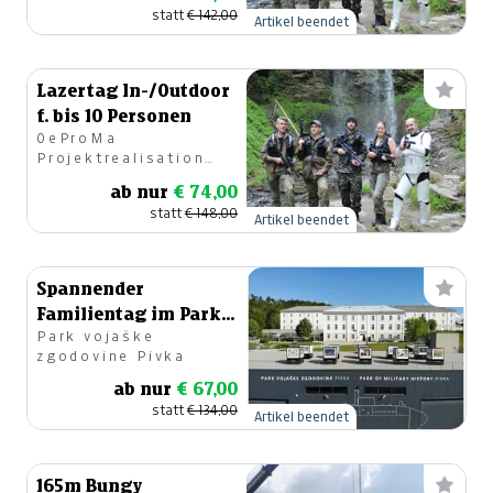
statt
€ 142,00
Artikel beendet
---
€ 0,00
---
€ 0,00
Lazertag In-/Outdoor
f. bis 10 Personen
---
€ 0,00
OeProMa
Projektrealisation
---
€ 0,00
GmbH
ab nur
€ 74,00
---
€ 0,00
statt
€ 148,00
Artikel beendet
---
€ 0,00
Spannender
---
€ 0,00
Familientag im Park
Park vojaške
der Militärgeschichte
---
€ 0,00
zgodovine Pivka
---
€ 0,00
ab nur
€ 67,00
statt
€ 134,00
Artikel beendet
165m Bungy