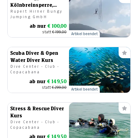
Kölnbreinsperre,
Rupert Hirner Bungy
Maltatal
Jumping GmbH
ab nur
€ 100,00
statt
€ 199,00
Artikel beendet
Scuba Diver & Open
Water Diver Kurs
Dive Center - Club -
Copacabana
ab nur
€ 149,50
statt
€ 299,00
Artikel beendet
Stress & Rescue Diver
Kurs
Dive Center - Club -
Copacabana
ab nur
€ 149,50