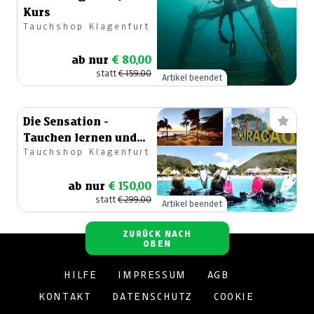
Kurs
Tauchshop Klagenfurt
ab nur
€ 80,00
statt
€ 159,00
Artikel beendet
Die Sensation -
Tauchen lernen und
Tauchshop Klagenfurt
Traumurlaub
verbringen!
ab nur
€ 150,00
statt
€ 299,00
Artikel beendet
ZURÜCK NACH
OBEN
HILFE
IMPRESSUM
AGB
KONTAKT
DATENSCHUTZ
COOKIE