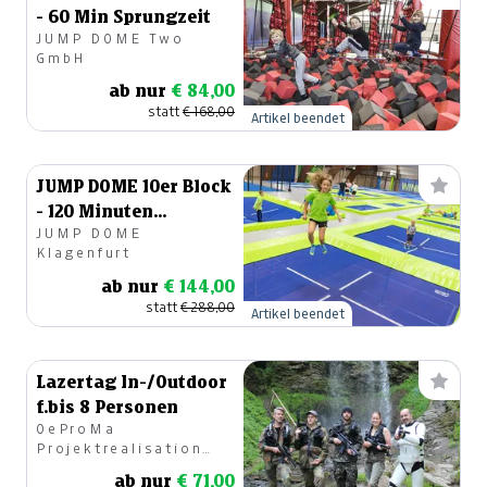
- 60 Min Sprungzeit
JUMP DOME Two
---
€ 0,00
GmbH
---
€ 0,00
ab nur
€ 84,00
statt
€ 168,00
Artikel beendet
---
€ 0,00
---
€ 0,00
JUMP DOME 10er Block
- 120 Minuten
---
€ 0,00
JUMP DOME
Sprungzeit
Klagenfurt
---
€ 0,00
ab nur
€ 144,00
---
€ 0,00
statt
€ 288,00
Artikel beendet
---
€ 0,00
Lazertag In-/Outdoor
---
€ 0,00
f.bis 8 Personen
OeProMa
---
€ 0,00
Projektrealisation
GmbH
---
€ 0,00
ab nur
€ 71,00