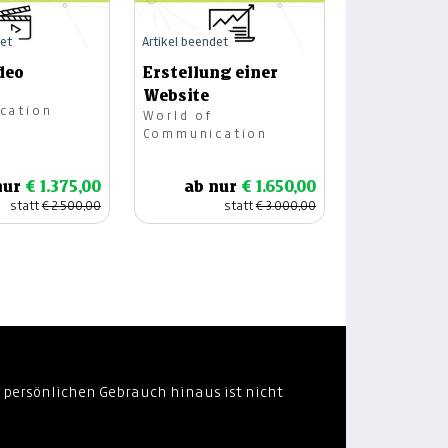
det
Artikel beendet
deo
Erstellung einer
Website
cation
World of
Communication
nur
€ 1.375,00
ab nur
€ 1.650,00
statt
€ 2.500,00
statt
€ 3.000,00
 persönlichen Gebrauch hinaus ist nicht