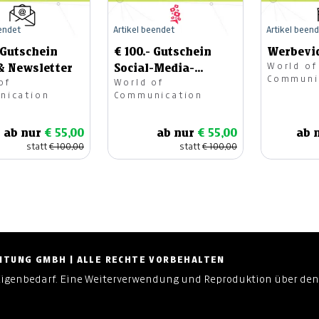
eendet
Artikel beendet
Artikel been
- Gutschein
€ 100.- Gutschein
Werbevi
World of
& Newsletter
Social-Media-
Communi
of
World of
Betreuung
nication
Communication
ab nur
€ 55,00
ab nur
€ 55,00
ab 
statt
€ 100,00
statt
€ 100,00
ZEITUNG GMBH | ALLE RECHTE VORBEHALTEN
Eigenbedarf. Eine Weiterverwendung und Reproduktion über den