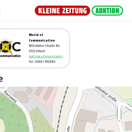
World of
Communication
Millstätter Straße 8b
9523 Villach
patricia.scheuermann@woc.at
Tel.: 0664 / 3912380
e