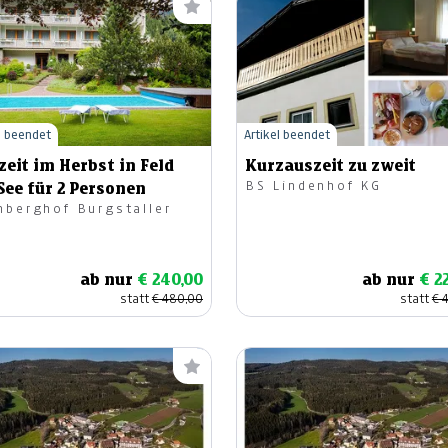
l beendet
Artikel beendet
eit im Herbst in Feld
Kurzauszeit zu zweit
BS Lindenhof KG
See für 2 Personen
mberghof Burgstaller
ab nur
€ 240,00
ab nur
€ 2
statt
€ 480,00
statt
€ 