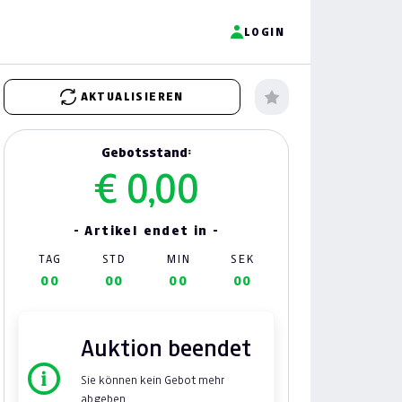
LOGIN
AKTUALISIEREN
Gebotsstand:
€ 0,00
- Artikel endet in -
TAG
STD
MIN
SEK
00
00
00
00
Auktion beendet
Sie können kein Gebot mehr
abgeben.