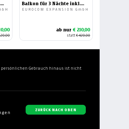
.
Balkon für 3 Nächte inkl.
mbH
EUROCOM EXPANSION GmbH
Frühstück
10,00
ab nur
€ 210,00
420,00
statt
€ 420,00
 persönlichen Gebrauch hinaus ist nicht
ZURÜCK NACH OBEN
ungen