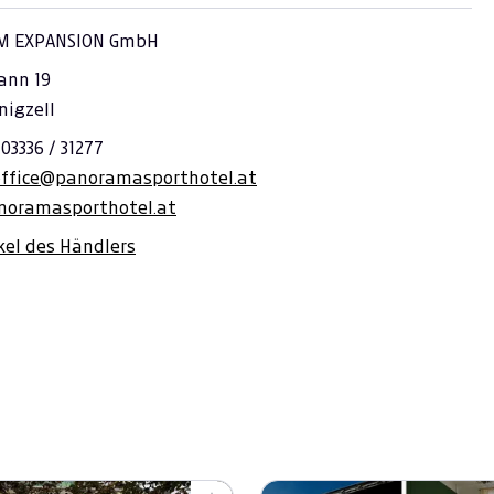
M EXPANSION GmbH
ann 19
nigzell
 03336 / 31277
office@panoramasporthotel.at
oramasporthotel.at
ikel des Händlers