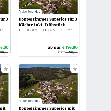
Artikel beendet
ür 3
Doppelzimmer Superior für 3
Nächte inkl. Frühstück
mbH
EUROCOM EXPANSION GmbH
95,00
ab nur
€ 195,00
390,00
statt
€ 390,00
Artikel beendet
mit
Doppelzimmer Superior mit