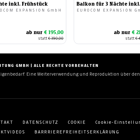
te inkl. Frühstück
Balkon für 3 Nächte inkl
OCOM EXPANSION GmbH
EUROCOM EXPANSION G
Frühstück
ab nur
€ 195,00
ab nur
€ 2
statt
€ 390,00
statt
€ 
ZEITUNG GMBH | ALLE RECHTE VORBEHALTEN
Eigenbedarf. Eine Weiterverwendung und Reproduktion über den
TAKT
DATENSCHUTZ
COOKIE
Cookie-Einstell
KTVIDEOS
BARRRIEREFREIHEITSERKLÄRUNG