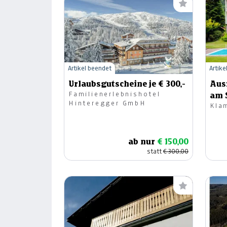
Artikel beendet
Artike
Urlaubsgutscheine je € 300,-
Ausz
Familienerlebnishotel
am 
Hinteregger GmbH
Kla
ab nur
€ 150,00
statt
€ 300,00