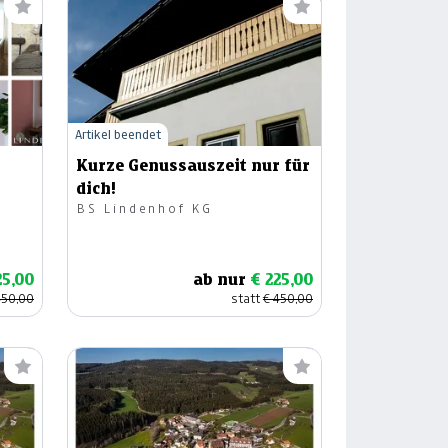
Artikel beendet
Kurze Genussauszeit nur für
dich!
BS Lindenhof KG
25,00
ab nur
€ 225,00
450,00
statt
€ 450,00