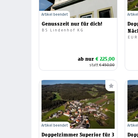
Artikel beendet
Artike
Genusszeit nur für dich!
Dop
BS Lindenhof KG
Näch
EUR
ab nur
€ 225,00
statt
€ 450,00
Artikel beendet
Artike
Doppelzimmer Superior für 3
Dop