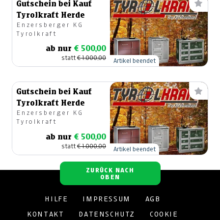
Gutschein bei Kauf
Tyrolkraft Herde
Enzersberger KG
Tyrolkraft
ab nur
€ 500,00
statt
€ 1.000,00
Artikel beendet
Gutschein bei Kauf
Tyrolkraft Herde
Enzersberger KG
Tyrolkraft
ab nur
€ 500,00
statt
€ 1.000,00
Artikel beendet
ZURÜCK NACH
OBEN
HILFE
IMPRESSUM
AGB
KONTAKT
DATENSCHUTZ
COOKIE