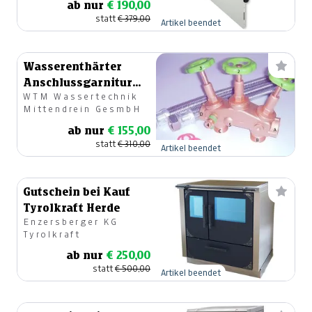
ab nur
€ 190,00
statt
€ 379,00
Artikel beendet
Wasserenthärter
Anschlussgarnitur
WTM Wassertechnik
65NG
Mittendrein GesmbH
ab nur
€ 155,00
statt
€ 310,00
Artikel beendet
Gutschein bei Kauf
Tyrolkraft Herde
Enzersberger KG
Tyrolkraft
ab nur
€ 250,00
statt
€ 500,00
Artikel beendet