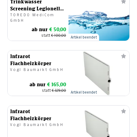
Trinkwasser
Screening Legionellen
TOREDO MediCom
(PCR)
GmbH
ab nur
€ 50,00
statt
€ 100,00
Artikel beendet
Infrarot
Flachheizkörper
Vogl Baumarkt GmbH
ab nur
€ 165,00
statt
€ 329,00
Artikel beendet
Infrarot
Flachheizkörper
Vogl Baumarkt GmbH