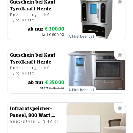
Gutschein bei Kauf
Tyrolkraft Herde
Enzersberger KG
Tyrolkraft
ab nur
€ 300,00
statt
€ 600,00
Artikel beendet
Gutschein bei Kauf
Tyrolkraft Herde
Enzersberger KG
Tyrolkraft
ab nur
€ 350,00
statt
€ 700,00
Artikel beendet
Infrarotspeicher-
Paneel, 800 Watt,
heat-style LINHART
Weiss oder
Betonfarbe