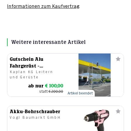
Informationen zum Kaufvertrag
Weitere interessante Artikel
Gutschein Alu
Fahrgerüst -
Kaplan KG Leitern
Leihgerüst
und Gerüste
ab nur
€ 100,00
statt
€ 200,00
Artikel beendet
Akku-Bohrschrauber
Vogl Baumarkt GmbH