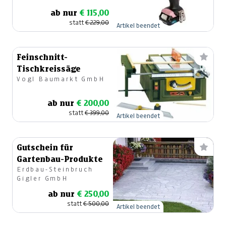
ab nur
€ 115,00
statt
€ 229,00
Artikel beendet
Feinschnitt-
Tischkreissäge
Vogl Baumarkt GmbH
ab nur
€ 200,00
statt
€ 399,00
Artikel beendet
Gutschein für
Gartenbau-Produkte
Erdbau-Steinbruch
Gigler GmbH
ab nur
€ 250,00
statt
€ 500,00
Artikel beendet