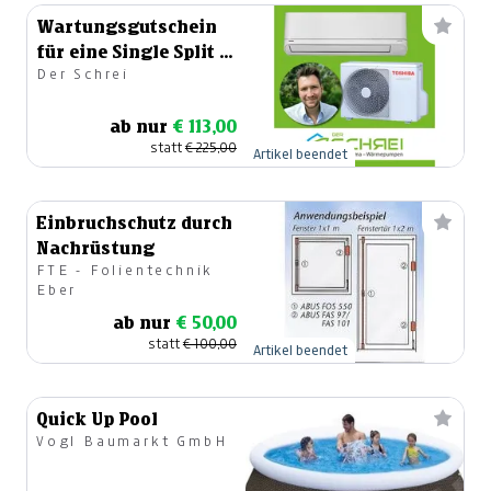
Wartungsgutschein
für eine Single Split -
Der Schrei
Klimaanlage
ab nur
€ 113,00
statt
€ 225,00
Artikel beendet
Einbruchschutz durch
Nachrüstung
FTE - Folientechnik
Eber
ab nur
€ 50,00
statt
€ 100,00
Artikel beendet
Quick Up Pool
Vogl Baumarkt GmbH