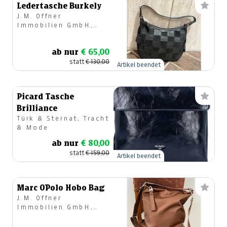
Ledertasche Burkely
J.M. Offner
Immobilien GmbH,
Geschirr & Geschenke
ab nur
€ 65,00
statt
€ 130,00
Artikel beendet
Picard Tasche
Brilliance
Türk & Sternat, Tracht
& Mode
ab nur
€ 80,00
statt
€ 159,00
Artikel beendet
Marc O´Polo Hobo Bag
J.M. Offner
Immobilien GmbH,
Modehaus