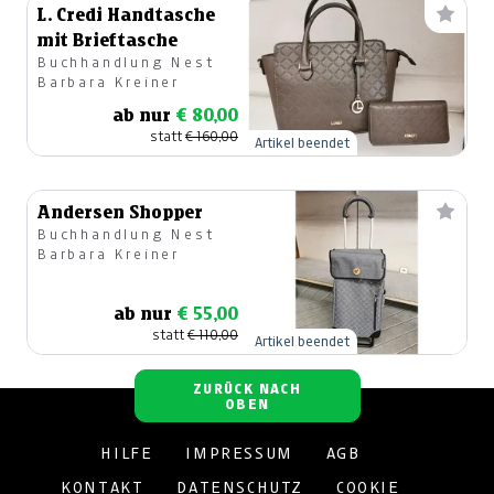
L. Credi Handtasche
mit Brieftasche
Buchhandlung Nest
Barbara Kreiner
ab nur
€ 80,00
statt
€ 160,00
Artikel beendet
Andersen Shopper
Buchhandlung Nest
Barbara Kreiner
ab nur
€ 55,00
statt
€ 110,00
Artikel beendet
ZURÜCK NACH
OBEN
HILFE
IMPRESSUM
AGB
KONTAKT
DATENSCHUTZ
COOKIE