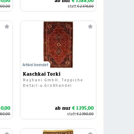
50,00
ab nur
€ 1.188,00
500,00
statt
€ 2.376,00
Artikel beendet
Kaschkai Torki
Reyhani GmbH, Teppiche
Detail-u.Großhandel
40,00
ab nur
€ 1.195,00
480,00
statt
€ 2.390,00