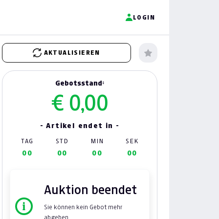
LOGIN
AKTUALISIEREN
Gebotsstand:
€ 0,00
- Artikel endet in -
TAG
STD
MIN
SEK
00
00
00
00
Auktion beendet
Sie können kein Gebot mehr
abgeben.