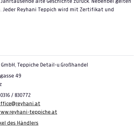
 Jahrtausende alte Geschichte zurück. Nebenbei gelten
n. Jeder Reyhani Teppich wird mit Zertifikat und
 GmbH, Teppiche Detail-u.Großhandel
gasse 49
z
 0316 / 830772
office@reyhani.at
www.reyhani-teppiche.at
ikel des Händlers