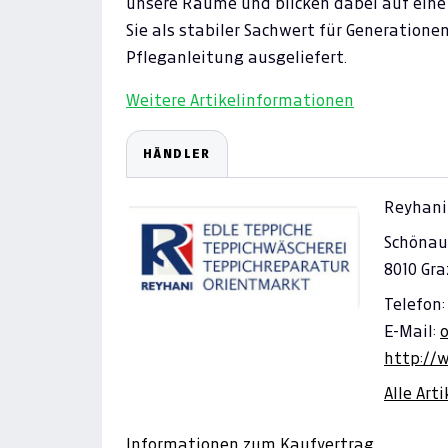
unsere Räume und blicken dabei auf eine
Sie als stabiler Sachwert für Generatione
Pfleganleitung ausgeliefert.
Weitere Artikelinformationen
HÄNDLER
Reyhani
Schönau
8010 Gra
Telefon:
E-Mail:
http://
Alle Art
Informationen zum Kaufvertrag