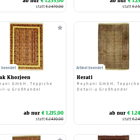
ab nur
€ 1.235,00
ab nur
€ 1.2
statt
€ 2.470,00
statt
€ 2.
l beendet
Artikel beendet
ak Khorjeen
Herati
hani GmbH, Teppiche
Reyhani GmbH, Teppiche
ail-u.Großhandel
Detail-u.Großhandel
ab nur
€ 1.215,00
ab nur
€ 1.2
statt
€ 2.430,00
statt
€ 2.