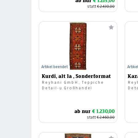
ab nur
€ 1.215,00
statt
€ 2.430,00
Artikel beendet
Artike
Kurdi, alt 1a , Sonderformat
Kaz
Reyhani GmbH, Teppiche
Rey
Detail-u.Großhandel
Det
ab nur
€ 1.230,00
statt
€ 2.460,00