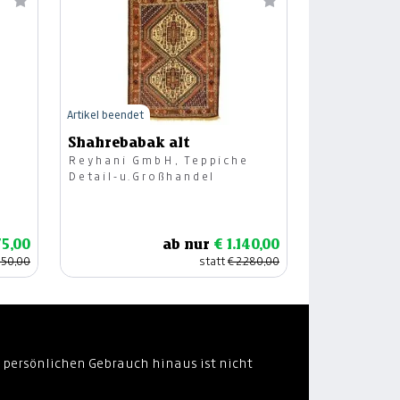
Artikel beendet
Shahrebabak alt
Reyhani GmbH, Teppiche
Detail-u.Großhandel
75,00
ab nur
€ 1.140,00
350,00
statt
€ 2.280,00
 persönlichen Gebrauch hinaus ist nicht