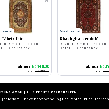
l beendet
Artikel beendet
 Täbriz fein
Ghashghai semiold
hani GmbH, Teppiche
Reyhani GmbH, Teppiche
ail-u.Großhandel
Detail-u.Großhandel
ab nur
€ 1.140,00
ab nur
€ 1.1
statt
€ 2.280,00
statt
€ 2.
ZEITUNG GMBH | ALLE RECHTE VORBEHALTEN
Eigenbedarf. Eine Weiterverwendung und Reproduktion über den