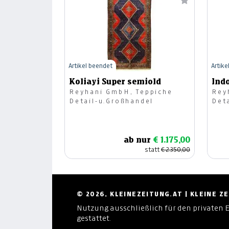
Artikel beendet
Artike
Koliayi Super semiold
Indo
Reyhani GmbH, Teppiche
Rey
Detail-u.Großhandel
Det
ab nur
€ 1.175,00
statt
€ 2.350,00
© 2026, KLEINEZEITUNG.AT | KLEINE 
Nutzung ausschließlich für den privaten 
gestattet.