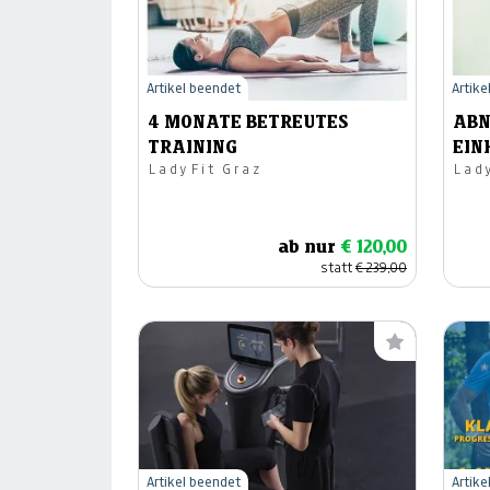
Artikel beendet
Artike
4 MONATE BETREUTES
ABN
TRAINING
EIN
LadyFit Graz
Lad
ab nur
€ 120,00
statt
€ 239,00
Artikel beendet
Artike