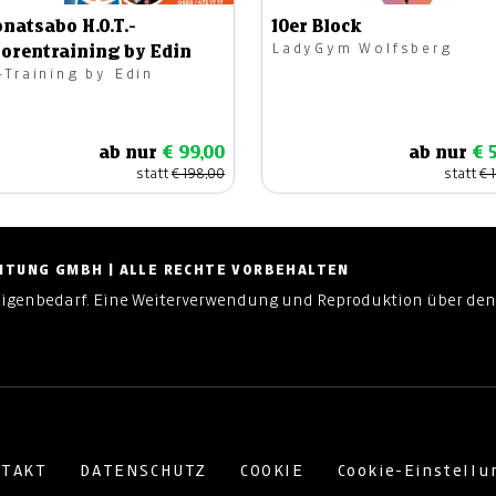
natsabo H.O.T.-
10er Block
LadyGym Wolfsberg
iorentraining by Edin
-Training by Edin
ab nur
€ 99,00
ab nur
€ 
statt
€ 198,00
statt
€ 
ZEITUNG GMBH | ALLE RECHTE VORBEHALTEN
Eigenbedarf. Eine Weiterverwendung und Reproduktion über den
TAKT
DATENSCHUTZ
COOKIE
Cookie-Einstell