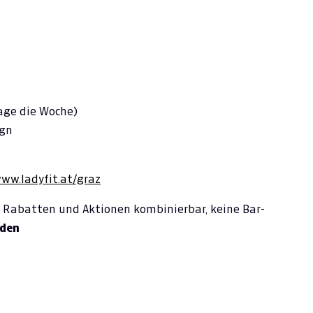
Tage die Woche)
ign
ww.ladyfit.at/graz
it Rabatten und Aktionen kombinierbar, keine Bar-
nden