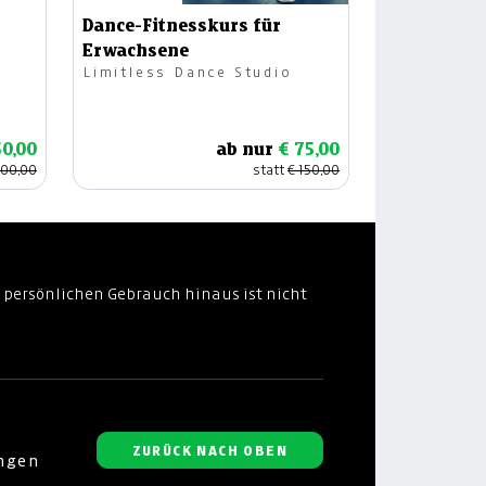
Dance-Fitnesskurs für
Erwachsene
Limitless Dance Studio
50,00
ab nur
€ 75,00
100,00
statt
€ 150,00
 persönlichen Gebrauch hinaus ist nicht
ZURÜCK NACH OBEN
ungen