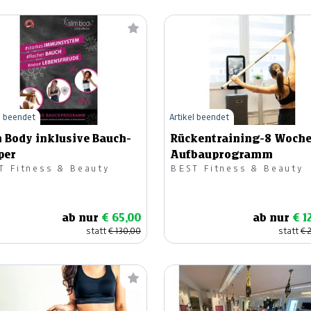
l beendet
Artikel beendet
m Body inklusive Bauch-
Rückentraining-8 Woch
per
Aufbauprogramm
T Fitness & Beauty
BEST Fitness & Beauty
ab nur
€ 65,00
ab nur
€ 1
statt
€ 130,00
statt
€ 