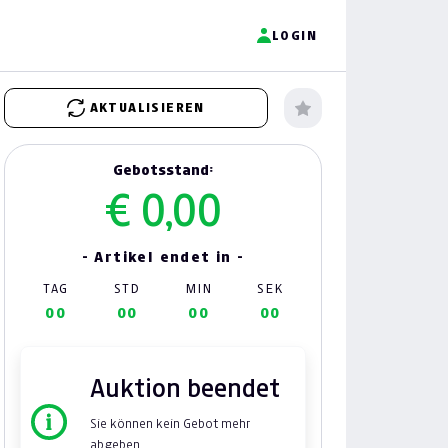
LOGIN
AKTUALISIEREN
Gebotsstand:
€ 0,00
- Artikel endet in -
TAG
STD
MIN
SEK
00
00
00
00
Auktion beendet
Sie können kein Gebot mehr
abgeben.