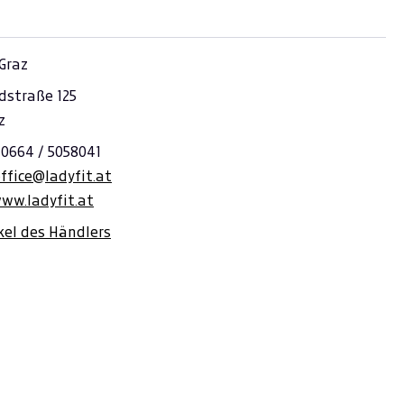
Graz
dstraße 125
z
 0664 / 5058041
ffice@ladyfit.at
ww.ladyfit.at
ikel des Händlers