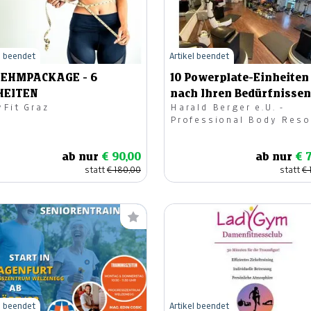
l beendet
Artikel beendet
EHMPACKAGE - 6
10 Powerplate-Einheiten
HEITEN
nach Ihren Bedürfnissen
yFit Graz
Harald Berger e.U. -
(für Neukunden)
Professional Body Reso
ab nur
€ 90,00
ab nur
€ 
statt
€ 180,00
statt
€ 
l beendet
Artikel beendet