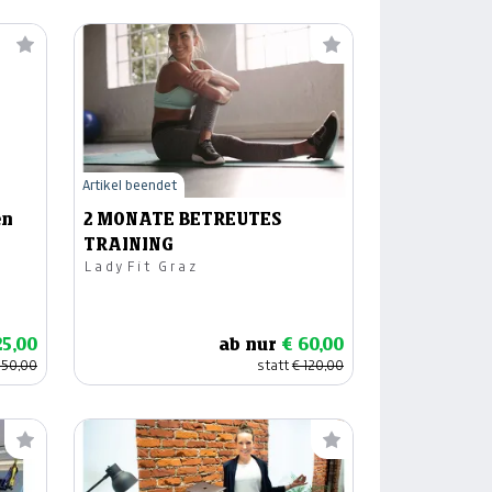
Artikel beendet
en
2 MONATE BETREUTES
TRAINING
LadyFit Graz
25,00
ab nur
€ 60,00
250,00
statt
€ 120,00