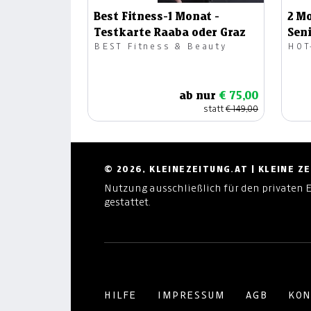
Best Fitness-1 Monat -
2 Mo
Testkarte Raaba oder Graz
Sen
BEST Fitness & Beauty
HOT
ab nur
€ 75,00
statt
€ 149,00
© 2026, KLEINEZEITUNG.AT | KLEINE 
Nutzung ausschließlich für den privaten 
gestattet.
HILFE
IMPRESSUM
AGB
KON