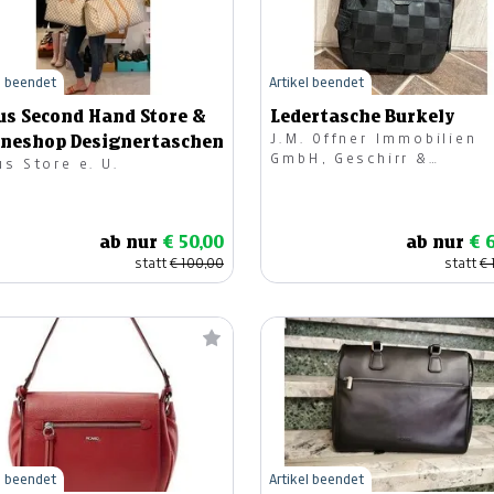
l beendet
Artikel beendet
us Second Hand Store &
Ledertasche Burkely
J.M. Offner Immobilien
ineshop Designertaschen
GmbH, Geschirr &
s Store e. U.
Geschenke
ab nur
€ 50,00
ab nur
€ 
statt
€ 100,00
statt
€ 
l beendet
Artikel beendet