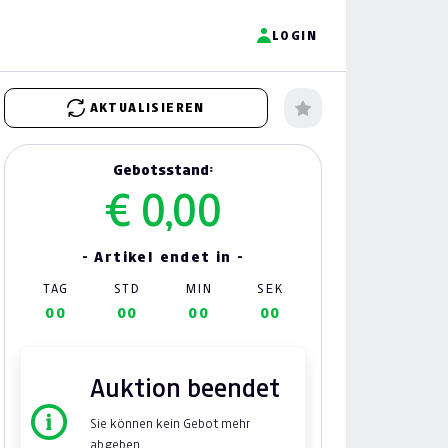
LOGIN
AKTUALISIEREN
Gebotsstand:
€ 0,00
- Artikel endet in -
TAG
STD
MIN
SEK
00
00
00
00
Auktion beendet
Sie können kein Gebot mehr
abgeben.