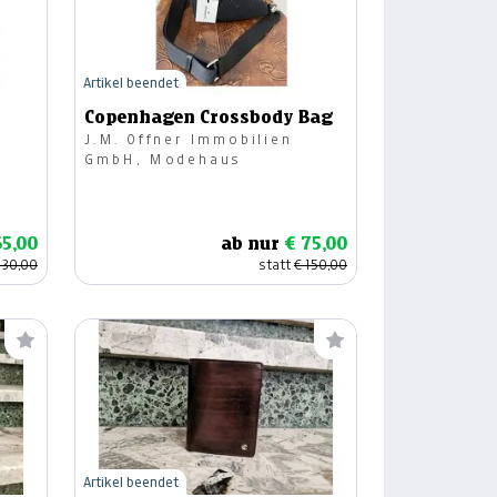
Artikel beendet
Copenhagen Crossbody Bag
J.M. Offner Immobilien
GmbH, Modehaus
65,00
ab nur
€ 75,00
130,00
statt
€ 150,00
Artikel beendet