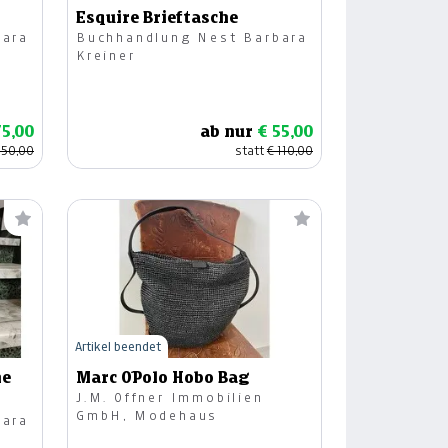
Esquire Brieftasche
bara
Buchhandlung Nest Barbara
Kreiner
75,00
ab nur
€ 55,00
150,00
statt
€ 110,00
Artikel beendet
he
Marc O´Polo Hobo Bag
J.M. Offner Immobilien
GmbH, Modehaus
bara