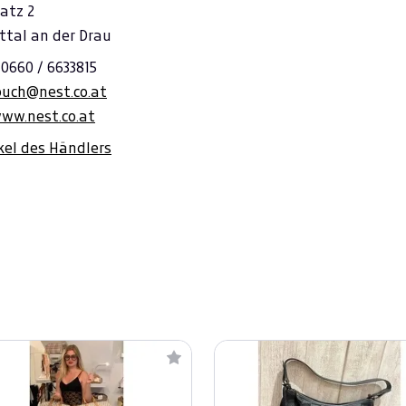
atz 2
ttal an der Drau
 0660 / 6633815
buch@nest.co.at
www.nest.co.at
ikel des Händlers