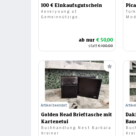
100 € Einkaufsgutschein
Pic
4everyoung.at
Türk
Gemeinnützige
Mod
Kommunikations GesmbH
ab nur
€ 50,00
statt
€ 100,00
Artikel beendet
Artike
Golden Head Brieftasche mit
Dak
Kartenetui
Bau
Buchhandlung Nest Barbara
Buc
Kreiner
Kre