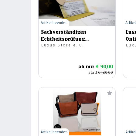
Artikel beendet
Artike
Sachverständigen
Lux
Echtheitsprüfung
Onl
Luxus Store e. U.
Luxu
Designertasche bis 5.000€
ab nur
€ 90,00
statt
€ 180,00
Artikel beendet
Artike