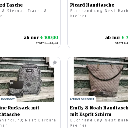
ard Tasche
Picard Handtasche
 & Sternat, Tracht &
Buchhandlung Nest Bar
e
Kreiner
ab nur
€ 100,00
ab nur
€ 
statt
€ 199,00
statt
€ 
l beendet
Artikel beendet
ine Rucksack mit
Emily & Noah Handtasc
chtasche
mit Esprit Schirm
hhandlung Nest Barbara
Buchhandlung Nest Bar
iner
Kreiner