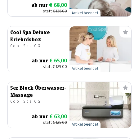
ab nur
€ 68,00
statt
€ 136,00
Artikel beendet
Cool Spa Deluxe
Erlebnisbox
Cool Spa OG
ab nur
€ 65,00
statt
€ 129,00
Artikel beendet
5er Block Überwasser-
Massage
Cool Spa OG
ab nur
€ 63,00
statt
€ 125,00
Artikel beendet