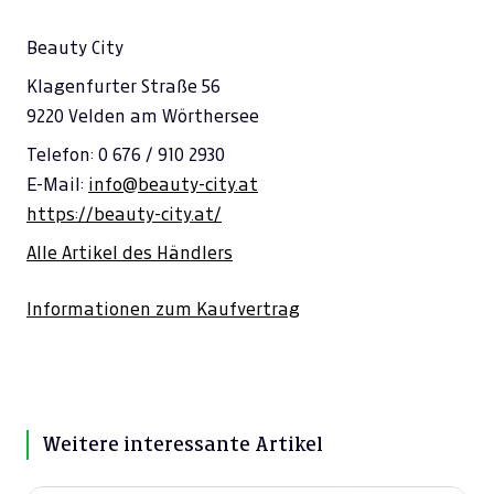
---
€ 0,00
Beauty City
---
€ 0,00
Klagenfurter Straße 56
9220 Velden am Wörthersee
---
€ 0,00
Telefon: 0 676 / 910 2930
---
€ 0,00
E-Mail:
info@beauty-city.at
---
€ 0,00
https://beauty-city.at/
---
€ 0,00
Alle Artikel des Händlers
---
€ 0,00
Informationen zum Kaufvertrag
---
€ 0,00
---
€ 0,00
---
€ 0,00
Weitere interessante Artikel
---
€ 0,00