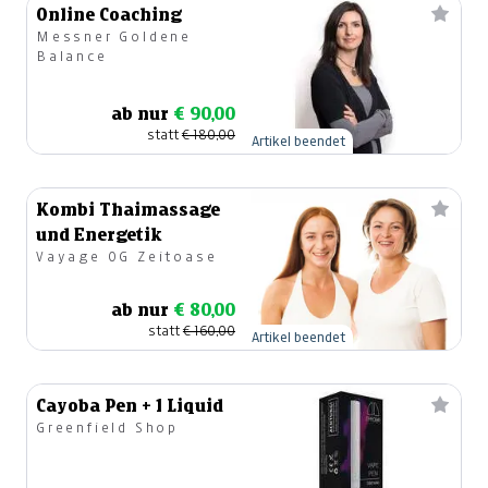
Online Coaching
---
€ 0,00
Messner Goldene
Balance
ab nur
€ 90,00
statt
€ 180,00
Artikel beendet
Kombi Thaimassage
und Energetik
Vayage OG Zeitoase
ab nur
€ 80,00
statt
€ 160,00
Artikel beendet
Cayoba Pen + 1 Liquid
Greenfield Shop