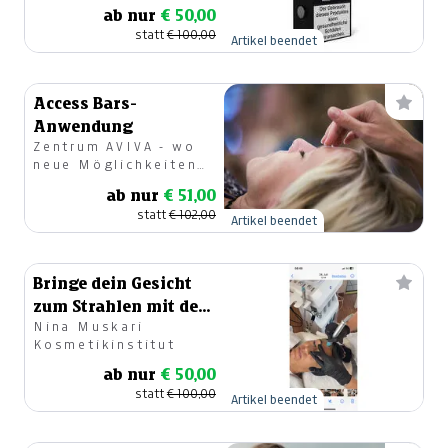
ab nur
€ 50,00
statt
€ 100,00
Artikel beendet
Access Bars-
Anwendung
Zentrum AVIVA - wo
neue Möglichkeiten
entstehen
ab nur
€ 51,00
statt
€ 102,00
Artikel beendet
Bringe dein Gesicht
zum Strahlen mit der
Nina Muskari
Aquafacial-
Kosmetikinstitut
Behandlung
ab nur
€ 50,00
statt
€ 100,00
Artikel beendet