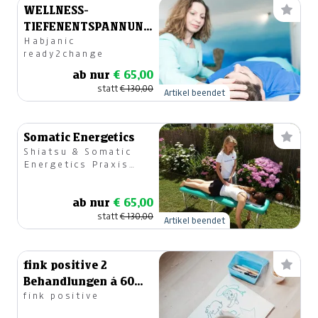
WELLNESS-
TIEFENENTSPANNUNG
Habjanic
"RELAX"
ready2change
ab nur
€ 65,00
statt
€ 130,00
Artikel beendet
Somatic Energetics
Shiatsu & Somatic
Energetics Praxis
Susanne Pucher
ab nur
€ 65,00
statt
€ 130,00
Artikel beendet
fink positive 2
Behandlungen á 60
fink positive
Minuten Kids