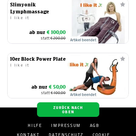
Slimyonik
Lymphmassage
I like it
ab nur
€ 100,00
statt
€ 200,00
Artikel beendet
10er Block Power Plate
I like it
ab nur
€ 50,00
statt
€ 100,00
Artikel beendet
ZURÜCK NACH
OBEN
HILFE
IMPRESSUM
AGB
KONTAKT
DATENSCHUTZ
COOKIE