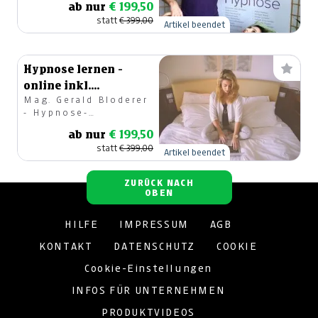
ab nur
€ 199,50
statt
€ 399,00
Artikel beendet
Hypnose lernen -
online inkl.
Mag. Gerald Bloderer
Lehrvideos
- Hypnose-
Mentaltrainer
ab nur
€ 199,50
statt
€ 399,00
Artikel beendet
ZURÜCK NACH
OBEN
HILFE
IMPRESSUM
AGB
KONTAKT
DATENSCHUTZ
COOKIE
Cookie-Einstellungen
INFOS FÜR UNTERNEHMEN
PRODUKTVIDEOS