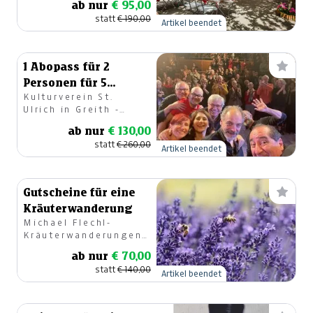
ab nur
€ 95,00
statt
€ 190,00
Artikel beendet
1 Abopass für 2
Personen für 5
Kulturverein St.
Veranstaltungen
Ulrich in Greith -
nach Wahl
Greith Haus
ab nur
€ 130,00
statt
€ 260,00
Artikel beendet
Gutscheine für eine
Kräuterwanderung
Michael Flechl-
Kräuterwanderungen
Graz
ab nur
€ 70,00
statt
€ 140,00
Artikel beendet