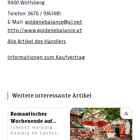
9400 Wolfsberg
Telefon: 0676 / 9361481
E-Mail:
goldenebalance@a1.net
http://www.goldenebalance.at
Alle Artikel des Händlers
Informationen zum Kaufvertrag
Weitere interessante Artikel
Romantisches
Wochenende auf
Schloss Harburg,
Schloss Harburg
Daniela de Santos,
(Bayern) für Zwei