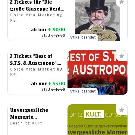
2 Tickets für "Die
große Giuseppe Verdi
Dolce Vita Marketing
Gala"
KG
ab nur
€ 90,00
statt
€ 179,00
Artikel beendet
2 Tickets "Best of
S.T.S. & Austropop",
Dolce Vita Marketing
Leoben, 24.02.2024
KG
ab nur
€ 55,00
statt
€ 110,00
Artikel beendet
Unvergessliche
Momente
Leibnitz Kult
verschenken