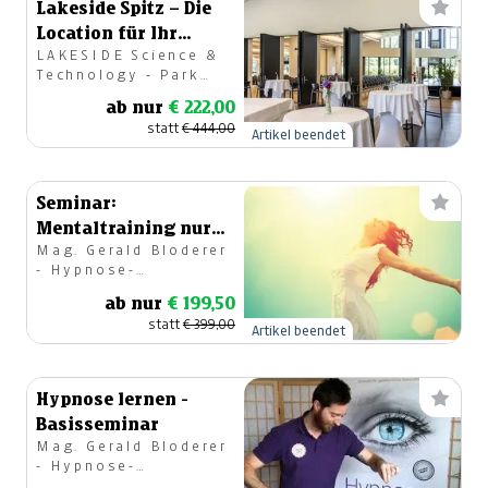
Lakeside Spitz – Die
Location für Ihr
LAKESIDE Science &
Firmen-Event.
Technology - Park
GmbH
ab nur
€ 222,00
statt
€ 444,00
Artikel beendet
Seminar:
Mentaltraining nur
Mag. Gerald Bloderer
für mich!
- Hypnose-
Mentaltrainer
ab nur
€ 199,50
statt
€ 399,00
Artikel beendet
Hypnose lernen -
Basisseminar
Mag. Gerald Bloderer
- Hypnose-
Mentaltrainer