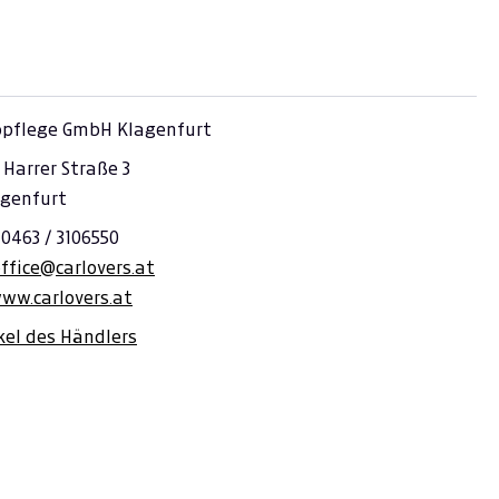
opflege GmbH Klagenfurt
 Harrer Straße 3
agenfurt
 0463 / 3106550
ffice@carlovers.at
ww.carlovers.at
ikel des Händlers