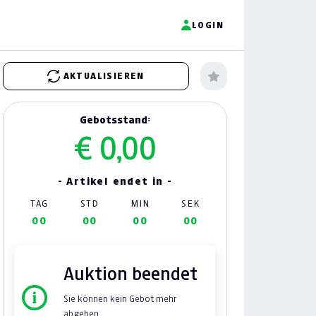
LOGIN
AKTUALISIEREN
Gebotsstand:
€ 0,00
- Artikel endet in -
TAG
STD
MIN
SEK
00
00
00
00
Auktion beendet
Sie können kein Gebot mehr
abgeben.