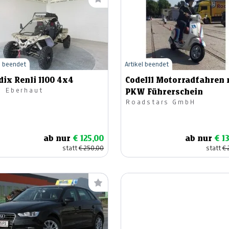
l beendet
Artikel beendet
ix Renli 1100 4x4
Code111 Motorradfahren 
o Eberhaut
PKW Führerschein
Roadstars GmbH
ab nur
€ 125,00
ab nur
€ 1
statt
€ 250,00
statt
€ 