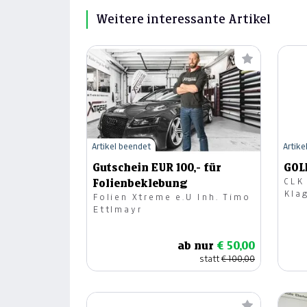
Weitere interessante Artikel
Artikel beendet
Artike
Gutschein EUR 100,- für
GOL
CLK
Folienbeklebung
Kla
Folien Xtreme e.U Inh. Timo
Ettlmayr
ab nur
€ 50,00
statt
€ 100,00