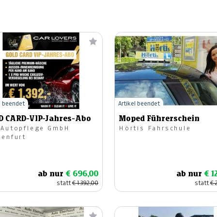
l beendet
Artikel beendet
D CARD-VIP-Jahres-Abo
Moped Führerschein
 Autopflege GmbH
Hörtis Fahrschule
genfurt
ab nur
€ 696,00
ab nur
€ 1
statt
€ 1.392,00
statt
€ 