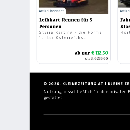
Artikel beendet
Artike
Leihkart-Rennen für 5
Fah
Personen
Kla
Styria Karting - die Formel
Hör
1unter Österreichs
Kartbahnen!
ab nur
€ 112,50
statt
€ 225,00
© 2026, KLEINEZEITUNG.AT | KLEINE 
Nutzung ausschließlich für den privaten 
gestattet.