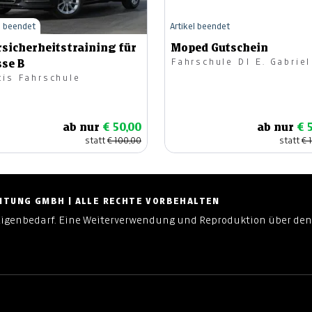
l beendet
Artikel beendet
rsicherheitstraining für
Moped Gutschein
Fahrschule DI E. Gabriel
sse B
tis Fahrschule
ab nur
€ 50,00
ab nur
€ 
statt
€ 100,00
statt
€ 
ZEITUNG GMBH | ALLE RECHTE VORBEHALTEN
Eigenbedarf. Eine Weiterverwendung und Reproduktion über den