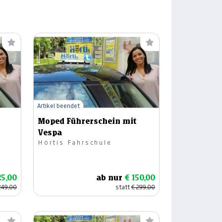
---
€ 0,00
---
€ 0,00
---
€ 0,00
---
€ 0,00
---
€ 0,00
---
€ 0,00
Artikel beendet
Moped Führerschein mit
---
€ 0,00
Vespa
---
€ 0,00
Hörtis Fahrschule
---
€ 0,00
25,00
ab nur
€ 150,00
---
€ 0,00
249,00
statt
€ 299,00
---
€ 0,00
---
€ 0,00