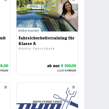
---
€ 0,00
---
€ 0,00
---
€ 0,00
Artikel beendet
mit
Fahrsicherheitstraining für
---
€ 0,00
Klasse A
---
€ 0,00
Hörtis Fahrschule
---
€ 0,00
38,00
ab nur
€ 100,00
---
€ 0,00
276,00
statt
€ 199,00
---
€ 0,00
---
€ 0,00
---
€ 0,00
---
€ 0,00