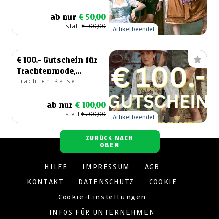
Kinder
ab nur
€ 50,00
statt
€ 100,00
Artikel beendet
€ 100.- Gutschein für
Trachtenmode,
Trachten Kaiser
Damen, Herren und
Kinder
ab nur
€ 100,00
statt
€ 200,00
Artikel beendet
ZURÜCK NACH
OBEN
HILFE
IMPRESSUM
AGB
KONTAKT
DATENSCHUTZ
COOKIE
Cookie-Einstellungen
INFOS FÜR UNTERNEHMEN