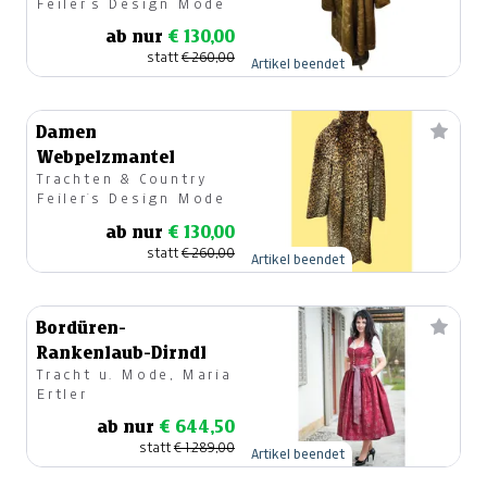
Feiler`s Design Mode
ab nur
€ 130,00
statt
€ 260,00
Artikel beendet
Damen
Webpelzmantel
Trachten & Country
Feiler`s Design Mode
ab nur
€ 130,00
statt
€ 260,00
Artikel beendet
Bordüren-
Rankenlaub-Dirndl
Tracht u. Mode, Maria
Ertler
ab nur
€ 644,50
statt
€ 1.289,00
Artikel beendet