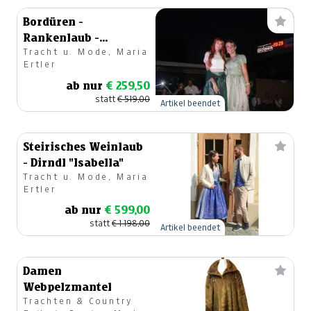
Bordüren -
Rankenlaub -
Tracht u. Mode, Maria
Faltenrock
Ertler
ab nur
€ 259,50
statt
€ 519,00
Artikel beendet
Steirisches Weinlaub
- Dirndl "Isabella"
Tracht u. Mode, Maria
Ertler
ab nur
€ 599,00
statt
€ 1.198,00
Artikel beendet
Damen
Webpelzmantel
Trachten & Country