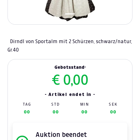
Dirndl von Sportalm mit 2 Schürzen, schwarz/natur,
Gr.40
Gebotsstand:
€ 0,00
- Artikel endet in -
TAG
STD
MIN
SEK
00
00
00
00
Auktion beendet