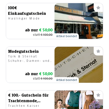
100€
Einkaufsgutschein
Haslinger Mode
ab nur
€ 50,00
statt
€ 100,00
Artikel beendet
Modegutschein
Türk & Sternat
Schuhe-, Damen- und
Trachtenmode
ab nur
€ 50,00
statt
€ 100,00
Artikel beendet
€ 100.- Gutschein für
Trachtenmode,
Trachten Kaiser
Damen, Herren,