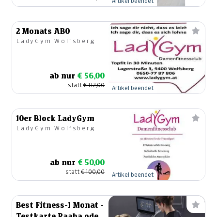
Artikel beendet
2 Monats ABO
LadyGym Wolfsberg
ab nur
€ 56,00
statt
€ 112,00
Artikel beendet
10er Block LadyGym
LadyGym Wolfsberg
ab nur
€ 50,00
statt
€ 100,00
Artikel beendet
Best Fitness-1 Monat -
Testkarte Raaba oder