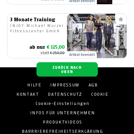
Artikel beendet
3 Monate Training
INJOY Michael Wurzer
Fitnesscenter GmbH
ab nur
€ 125,00
statt
€ 250,00
Artikel beendet
ZURÜCK NACH
OBEN
HILFE
IMPRESSUM
AGB
KONTAKT
DATENSCHUTZ
COOKIE
Cookie-Einstellungen
INFOS FÜR UNTERNEHMEN
PRODUKTVIDEOS
BARRRIEREFREIHEITSERKLÄRUNG