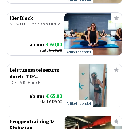
Artikel beendet
10er Block
NEWfit Fitnessstudio
ab nur
€ 60,00
statt
€ 120,00
Artikel beendet
Leistungssteigerung
durch -110°
ICECAB GmbH
Kältekammer &
Physio
ab nur
€ 65,00
statt
€ 129,00
Artikel beendet
Gruppentraining 12
Einheiten