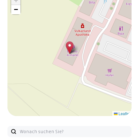
+
−
Leaflet