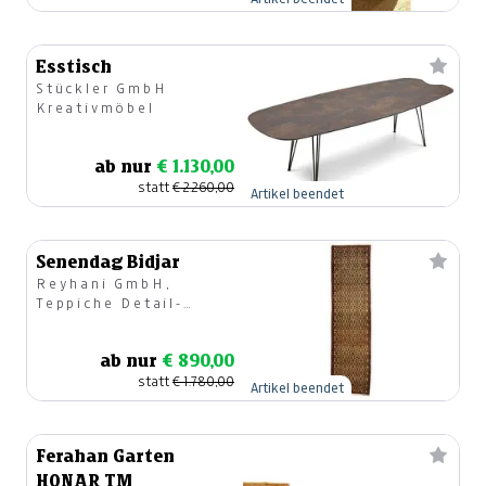
Esstisch
Stückler GmbH
Kreativmöbel
ab nur
€ 1.130,00
statt
€ 2.260,00
Artikel beendet
Senendag Bidjar
Reyhani GmbH,
Teppiche Detail-
u.Großhandel
ab nur
€ 890,00
statt
€ 1.780,00
Artikel beendet
Ferahan Garten
HONAR TM