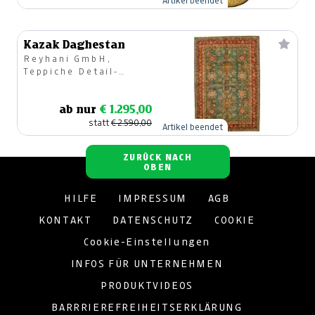
Artikel beendet
Kazak Daghestan
Reyhani GmbH,
Teppiche Detail-
u.Großhandel
ab nur
€ 1.295,00
statt
€ 2.590,00
Artikel beendet
ZURÜCK NACH
OBEN
HILFE
IMPRESSUM
AGB
KONTAKT
DATENSCHUTZ
COOKIE
Cookie-Einstellungen
INFOS FÜR UNTERNEHMEN
PRODUKTVIDEOS
BARRRIEREFREIHEITSERKLÄRUNG