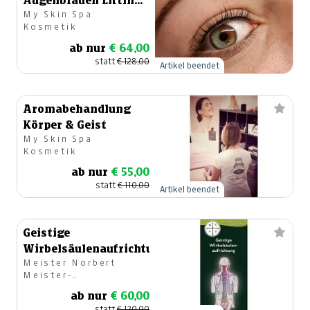
Augenbrauen Lifting-
My Skin Spa
Paket
Kosmetik
ab nur
€ 64,00
statt
€ 128,00
Artikel beendet
Aromabehandlung
Körper & Geist
My Skin Spa
Kosmetik
ab nur
€ 55,00
statt
€ 110,00
Artikel beendet
Geistige
Wirbelsäulenaufrichtung
Meister Norbert
Meister-
Schamanismus.com
ab nur
€ 60,00
statt
€ 120,00