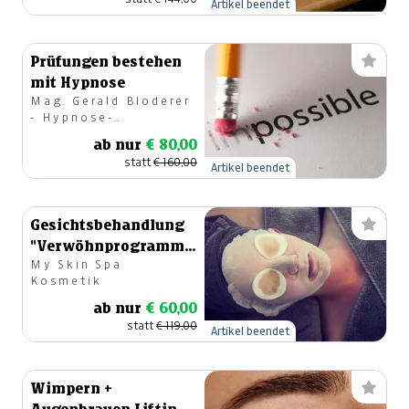
Artikel beendet
Prüfungen bestehen
mit Hypnose
Mag. Gerald Bloderer
- Hypnose-
Mentaltrainer
ab nur
€ 80,00
statt
€ 160,00
Artikel beendet
Gesichtsbehandlung
"Verwöhnprogramm
My Skin Spa
Deluxe"
Kosmetik
ab nur
€ 60,00
statt
€ 119,00
Artikel beendet
Wimpern +