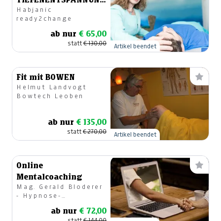
Habjanic
"RELAX"
ready2change
ab nur
€ 65,00
statt
€ 130,00
Artikel beendet
Fit mit BOWEN
Helmut Landvogt
Bowtech Leoben
ab nur
€ 135,00
statt
€ 270,00
Artikel beendet
Online
Mentalcoaching
Mag. Gerald Bloderer
- Hypnose-
Mentaltrainer
ab nur
€ 72,00
statt
€ 144,00