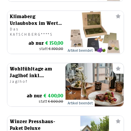
Klimaberg
Urlaubsbox im Wert
Das
von € 300.-
KATSCHBERG****S
ab nur
€ 150,00
statt
€ 300,00
Artikel beendet
Wohlfühltage am
Jaglhof inkl.
Jaglhof
Candlelight-Dinner
ab nur
€ 400,00
statt
€ 800,00
Artikel beendet
Winzer Presshaus-
Paket Deluxe