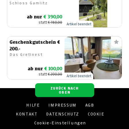
Schloss Gamlitz
ab nur
€ 390,00
statt
€ 780,00
Artikel beendet
Geschenkgutschein €
200.-
Das Gretlnest
ab nur
€ 100,00
statt
€ 200,00
Artikel beendet
ZURÜCK NACH
OBEN
HILFE
IMPRESSUM
AGB
KONTAKT
DATENSCHUTZ
COOKIE
Cookie-Einstellungen