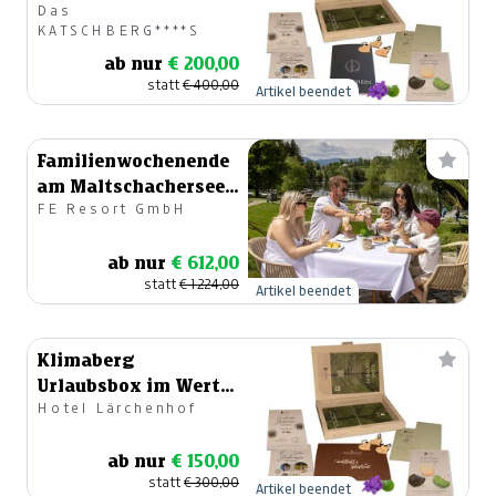
Das
von € 400,-
KATSCHBERG****S
ab nur
€ 200,00
statt
€ 400,00
Artikel beendet
Familienwochenende
am Maltschachersee 3
FE Resort GmbH
Nächte All Inclusive
ab nur
€ 612,00
statt
€ 1.224,00
Artikel beendet
Klimaberg
Urlaubsbox im Wert
Hotel Lärchenhof
von € 300.-
ab nur
€ 150,00
statt
€ 300,00
Artikel beendet