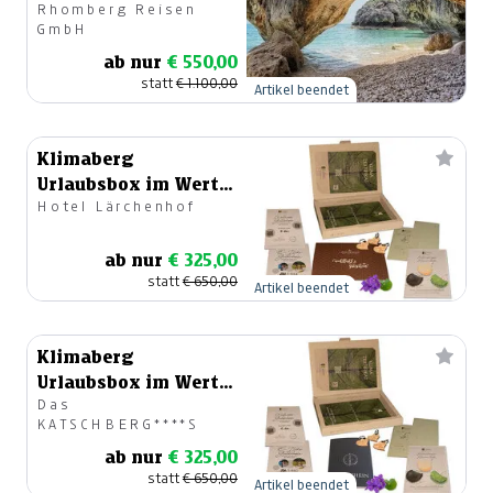
Rhomberg Reisen
GmbH
ab nur
€ 550,00
statt
€ 1.100,00
Artikel beendet
Klimaberg
Urlaubsbox im Wert
Hotel Lärchenhof
von € 650.-
ab nur
€ 325,00
statt
€ 650,00
Artikel beendet
Klimaberg
Urlaubsbox im Wert
Das
von € 650.-
KATSCHBERG****S
ab nur
€ 325,00
statt
€ 650,00
Artikel beendet