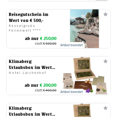
Reisegutschein im
Wert von € 500,-
Kesselgrubs
Ferienwelt ****
ab nur
€ 250,00
statt
€ 500,00
Artikel beendet
Klimaberg
Urlaubsbox im Wert
Hotel Lärchenhof
von € 400,-
ab nur
€ 200,00
statt
€ 400,00
Artikel beendet
Klimaberg
Urlaubsbox im Wert