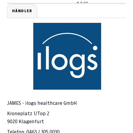
---
€ 0,00
HÄNDLER
---
€ 0,00
---
€ 0,00
---
€ 0,00
---
€ 0,00
---
€ 0,00
---
€ 0,00
---
€ 0,00
---
€ 0,00
JAMES - ilogs healthcare GmbH
---
€ 0,00
Kroneplatz 1/Top 2
9020 Klagenfurt
Telefon: 0463 / 305 0030