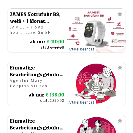
JAMES Notrufuhr B8,
weiß + 1 Monat
JAMES - ilogs
Basistarif
healthcare GmbH
ab nur
€ 110,00
statt
€ 199,00
Artikel beendet
Einmalige
Bearbeitungsgebühr -
Agentur Mary
Vermittlung eines
Poppins Villach -
Babysitters
Kristina Groneberg
ab nur
€ 138,00
statt
€ 250,00
Artikel beendet
Einmalige
Bearbeitungsgebühr -