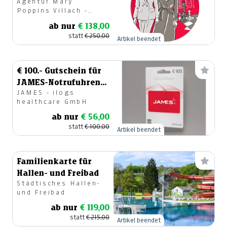
Agentur Mary
Vermittlung
Poppins Villach -
Seniorenassistenz
Kristina Groneberg
ab nur
€ 138,00
statt
€ 250,00
Artikel beendet
€ 100.- Gutschein für
JAMES-Notrufuhren
JAMES - ilogs
oder Basistarif
healthcare GmbH
ab nur
€ 56,00
statt
€ 100,00
Artikel beendet
Familienkarte für
Hallen- und Freibad
Städtisches Hallen-
und Freibad
ab nur
€ 119,00
statt
€ 215,00
Artikel beendet