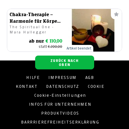
Chakra-Therapie –
Harmonie für Körper
The Spiritual One -
& Seele
Mara Hallegger
ab nur
€ 110,00
statt
€ 200,00
Artikel beendet
ZURÜCK NACH
OBEN
HILFE
IMPRESSUM
AGB
KONTAKT
DATENSCHUTZ
COOKIE
Cookie-Einstellungen
INFOS FÜR UNTERNEHMEN
PRODUKTVIDEOS
BARRRIEREFREIHEITSERKLÄRUNG