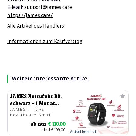
E-Mail:
support@james.care
https://james.care/
Alle Artikel des Händlers
Informationen zum Kaufvertrag
Weitere interessante Artikel
JAMES Notrufuhr B8,
schwarz + 1 Monat
JAMES - ilogs
Basistarif
healthcare GmbH
ab nur
€ 110,00
statt
€ 199,00
Artikel beendet