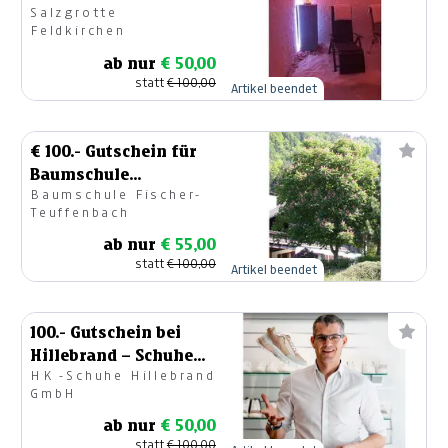
Salzgrotte
Entspannung für bis
Feldkirchen
zu 5 Freunde
ab nur
€ 50,00
statt
€ 100,00
Artikel beendet
€ 100.- Gutschein für
Baumschule
Baumschule Fischer-
Teuffenbach
Teuffenbach
ab nur
€ 55,00
statt
€ 100,00
Artikel beendet
100.- Gutschein bei
Hillebrand – Schuhe
HK -Schuhe Hillebrand
kaufen und jetzt
GmbH
sparen!
ab nur
€ 50,00
statt
€ 100,00