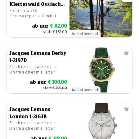
Kletterwald Ossiacher
Familywald
See
Freizeitpark GmbH
ab nur
€ 82,00
statt
€ 163,00
Artikel beendet
Jacques Lemans Derby
1-2197D
Zechner Juwelier u
Uhrmachermeister
ab nur
€ 100,00
statt
€ 199,00
Artikel beendet
Jacques Lemans
London 1-2163B
Zechner Juwelier u
Uhrmachermeister
ab nur
€ 118,00