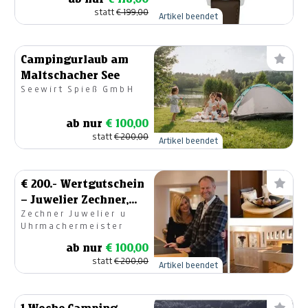
statt
€ 199,00
Artikel beendet
Campingurlaub am
Maltschacher See
Seewirt Spieß GmbH
ab nur
€ 100,00
statt
€ 200,00
Artikel beendet
€ 200.- Wertgutschein
– Juwelier Zechner,
Zechner Juwelier u
Feldkirchen
Uhrmachermeister
ab nur
€ 100,00
statt
€ 200,00
Artikel beendet