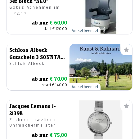
3er Block "NEU"
Gobi´s Abnehmen im
Liegen
ab nur
€ 60,00
statt
€ 120,00
Artikel beendet
Schloss Albeck
Gutschein 3 SONNTAG
Schloß Albeck
SCHLOSSKONZERTE
ab nur
€ 70,00
statt
€ 140,00
Artikel beendet
Jacques Lemans 1-
2139B
Zechner Juwelier u
Uhrmachermeister
ab nur
€ 75,00