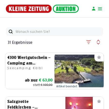
31 Ergebnisse
€100 Wertgutschein –
Camping am
Seecamping Kölbl
Ossiacher See
ab nur
€ 63,00
statt
€ 100,00
Artikel beendet
Salzgrotte
Feldkirchen –