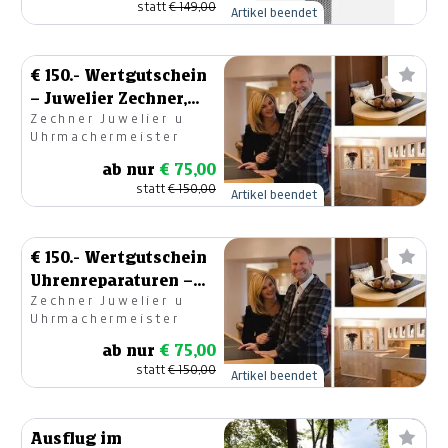
statt
€ 149,00
Artikel beendet
€ 150.- Wertgutschein
– Juwelier Zechner,
Zechner Juwelier u
Feldkirchen
Uhrmachermeister
ab nur
€ 75,00
statt
€ 150,00
Artikel beendet
€ 150.- Wertgutschein
Uhrenreparaturen –
Zechner Juwelier u
Juwelier Zechner
Uhrmachermeister
ab nur
€ 75,00
statt
€ 150,00
Artikel beendet
Ausflug im