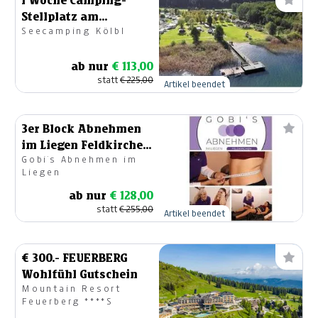
1 Woche Camping-
Stellplatz am
Seecamping Kölbl
Ossiacher See für 2
Personen
ab nur
€ 113,00
statt
€ 225,00
Artikel beendet
3er Block Abnehmen
im Liegen Feldkirchen
Gobi´s Abnehmen im
- Gobi´s
Liegen
ab nur
€ 128,00
statt
€ 255,00
Artikel beendet
€ 300.- FEUERBERG
Wohlfühl Gutschein
Mountain Resort
Feuerberg ****S