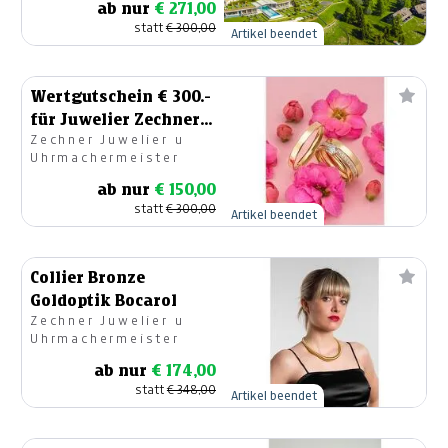
ab nur
€ 271,00
statt
€ 300,00
Artikel beendet
Wertgutschein € 300.-
für Juwelier Zechner
Zechner Juwelier u
(Ehringe)
Uhrmachermeister
ab nur
€ 150,00
statt
€ 300,00
Artikel beendet
Collier Bronze
Goldoptik Bocarol
Zechner Juwelier u
Uhrmachermeister
ab nur
€ 174,00
statt
€ 348,00
Artikel beendet