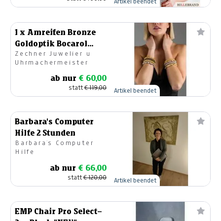
Artikel beendet
1 x Amreifen Bronze
Goldoptik Bocarol
Zechner Juwelier u
Größe M
Uhrmachermeister
ab nur
€ 60,00
statt
€ 119,00
Artikel beendet
Barbara's Computer
Hilfe 2 Stunden
Barbara´s Computer
Hilfe
ab nur
€ 66,00
statt
€ 120,00
Artikel beendet
EMP Chair Pro Select–