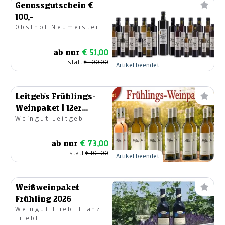
Genussgutschein €
100,-
Obsthof Neumeister
ab nur
€ 51,00
statt
€ 100,00
Artikel beendet
Leitgeb`s Frühlings-
Weinpaket | 12er
Weingut Leitgeb
Edition
ab nur
€ 73,00
statt
€ 101,00
Artikel beendet
Weißweinpaket
Frühling 2026
Weingut Triebl Franz
Triebl