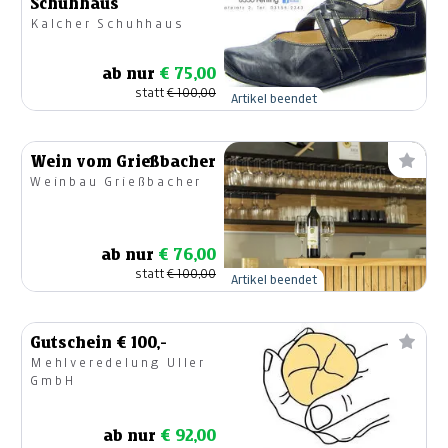
Schuhhaus
Kalcher Schuhhaus
ab nur
€ 75,00
statt
€ 100,00
Artikel beendet
Wein vom Grießbacher
Weinbau Grießbacher
ab nur
€ 76,00
statt
€ 100,00
Artikel beendet
Gutschein € 100,-
Mehlveredelung Uller
GmbH
ab nur
€ 92,00