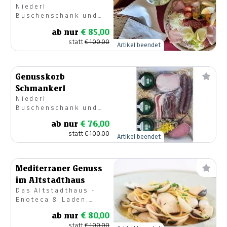
Niederl
Buschenschank und
Weinhof Urbi
ab nur
€ 85,00
statt
€ 100,00
Artikel beendet
Genusskorb
Schmankerl
Niederl
Buschenschank und
Weinhof Urbi
ab nur
€ 76,00
statt
€ 100,00
Artikel beendet
Mediterraner Genuss
im Altstadthaus
Das Altstadthaus -
Enoteca & Laden,
Restaurant
ab nur
€ 80,00
statt
€ 100,00