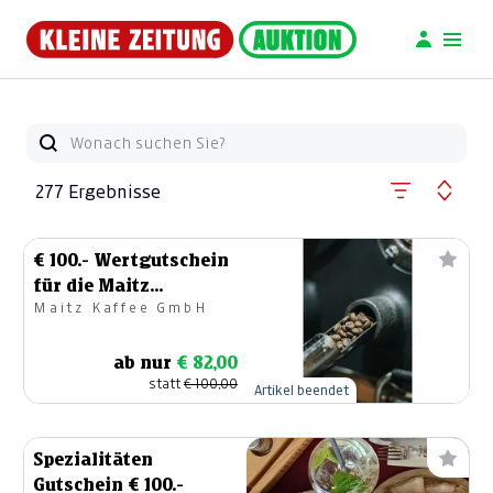
277 Ergebnisse
€ 100.- Wertgutschein
für die Maitz
Maitz Kaffee GmbH
Kaffeerösterei
ab nur
€ 82,00
statt
€ 100,00
Artikel beendet
Spezialitäten
Gutschein € 100.-