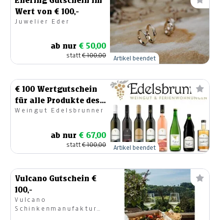
Ehering Gutschein im
Wert von € 100,-
Juwelier Eder
ab nur
€ 50,00
statt
€ 100,00
Artikel beendet
€ 100 Wertgutschein
für alle Produkte des
Weingut Edelsbrunner
Weinguts
Edelsbrunner
ab nur
€ 67,00
statt
€ 100,00
Artikel beendet
Vulcano Gutschein €
100,-
Vulcano
Schinkenmanufaktur
GmbH & Co KG