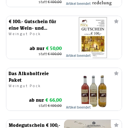
statt
€ 100,00
Artikel beendet
€ 100.- Gutschein für
eine Wein- und
Weingut Pock
Kernölverkostung
ab nur
€ 50,00
statt
€ 100,00
Artikel beendet
Das Alkoholfreie
Paket
Weingut Pock
ab nur
€ 66,00
statt
€ 100,00
Artikel beendet
Modegutschein € 100,-