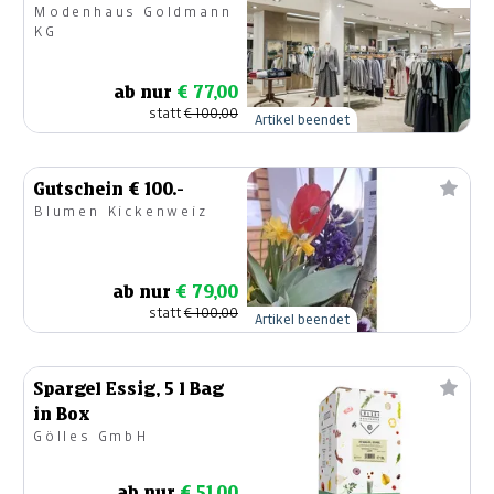
Modenhaus Goldmann
KG
ab nur
€ 77,00
statt
€ 100,00
Artikel beendet
Gutschein € 100.-
Blumen Kickenweiz
ab nur
€ 79,00
statt
€ 100,00
Artikel beendet
Spargel Essig, 5 l Bag
in Box
Gölles GmbH
ab nur
€ 51,00