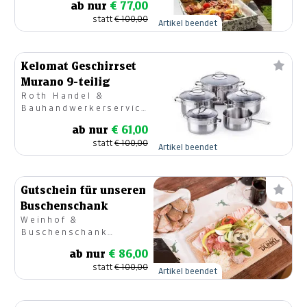
ab nur
€ 77,00
statt
€ 100,00
Artikel beendet
Kelomat Geschirrset
Murano 9-teilig
Roth Handel &
Bauhandwerkerservice
GmbH
ab nur
€ 61,00
statt
€ 100,00
Artikel beendet
Gutschein für unseren
Buschenschank
Weinhof &
Buschenschank
DUNKL
ab nur
€ 86,00
statt
€ 100,00
Artikel beendet