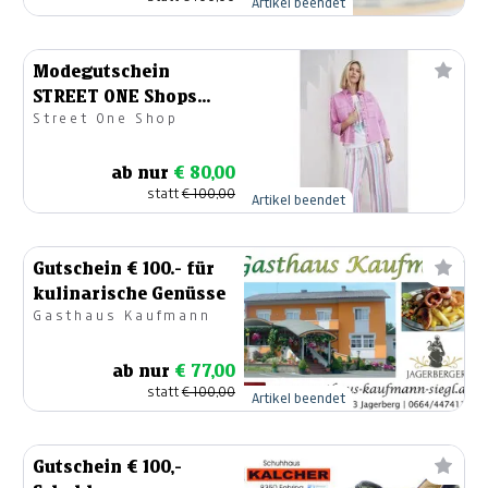
Artikel beendet
Modegutschein
STREET ONE Shops
Street One Shop
Mode Roth
ab nur
€ 80,00
statt
€ 100,00
Artikel beendet
Gutschein € 100.- für
kulinarische Genüsse
Gasthaus Kaufmann
ab nur
€ 77,00
statt
€ 100,00
Artikel beendet
Gutschein € 100,-