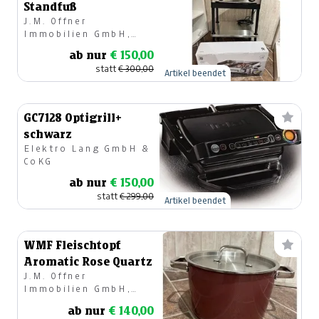
Standfuß
J.M. Offner
Immobilien GmbH,
Geschirr & Geschenke
ab nur
€ 150,00
statt
€ 300,00
Artikel beendet
GC7128 Optigrill+
schwarz
Elektro Lang GmbH &
CoKG
ab nur
€ 150,00
statt
€ 299,00
Artikel beendet
WMF Fleischtopf
Aromatic Rose Quartz
J.M. Offner
Immobilien GmbH,
Geschirr & Geschenke
ab nur
€ 140,00