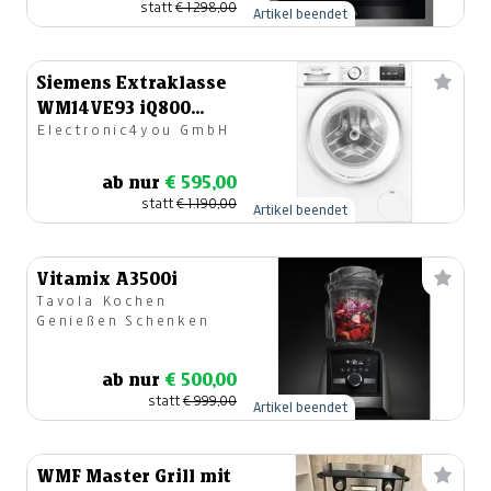
statt
€ 1.298,00
Artikel beendet
Siemens Extraklasse
WM14VE93 iQ800
Electronic4you GmbH
Waschmaschine
ab nur
€ 595,00
statt
€ 1.190,00
Artikel beendet
Vitamix A3500i
Tavola Kochen
Genießen Schenken
ab nur
€ 500,00
statt
€ 999,00
Artikel beendet
WMF Master Grill mit