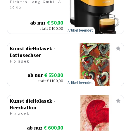
Elektro Lang GmbH &
CoKG
ab nur
€ 50,00
statt
€ 100,00
Artikel beendet
Kunst dieHolasek -
Lottosechser
Holasek
ab nur
€ 550,00
statt
€ 1.100,00
Artikel beendet
Kunst dieHolasek -
Herzballon
Holasek
ab nur
€ 600,00