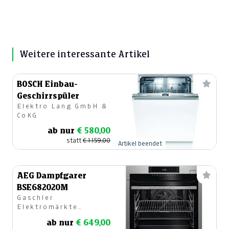
Weitere interessante Artikel
BOSCH Einbau-
Geschirrspüler
Elektro Lang GmbH &
CoKG
ab nur
€ 580,00
statt
€ 1.159,00
Artikel beendet
AEG Dampfgarer
BSE682020M
Gaschler
Elektromärkte
Webling
ab nur
€ 649,00