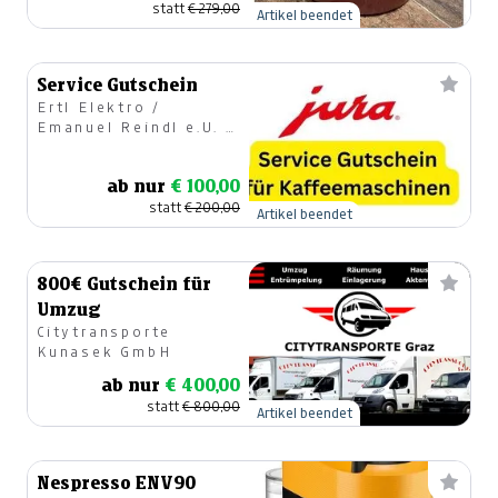
statt
€ 279,00
Artikel beendet
Service Gutschein
Ertl Elektro /
Emanuel Reindl e.U. /
ATU75333346
ab nur
€ 100,00
statt
€ 200,00
Artikel beendet
800€ Gutschein für
Umzug
Citytransporte
Kunasek GmbH
ab nur
€ 400,00
statt
€ 800,00
Artikel beendet
Nespresso ENV90