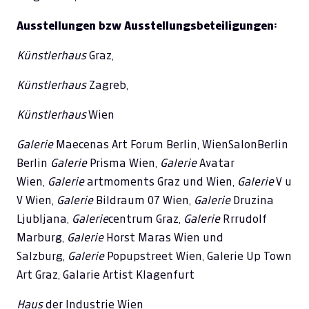
Ausstellungen bzw Ausstellungsbeteiligungen:
Künstlerhaus
Graz,
Künstlerhaus
Zagreb,
Künstlerhaus
Wien
Galerie
Maecenas Art Forum Berlin, WienSalonBerlin
Berlin
Galerie
Prisma Wien,
Galerie
Avatar
Wien,
Galerie
artmoments Graz und Wien,
Galerie
V u
V Wien,
Galerie
Bildraum 07 Wien,
Galerie
Druzina
Ljubljana,
Galerie
centrum Graz,
Galerie
Rrrudolf
Marburg,
Galerie
Horst Maras Wien und
Salzburg,
Galerie
Popupstreet Wien, Galerie Up Town
Art Graz, Galarie Artist Klagenfurt
Haus
der Industrie Wien