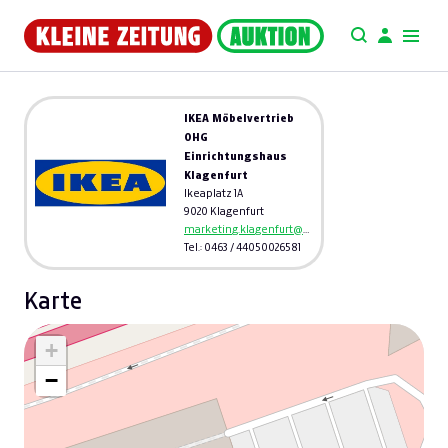
IKEA Möbelvertrieb
OHG
Einrichtungshaus
Klagenfurt
Ikeaplatz 1A
9020 Klagenfurt
marketing.klagenfurt@ikea.com
Tel.: 0463 / 44050026581
Karte
+
−