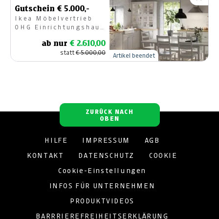
Gutschein € 5.000,-
Ikea Möbelvertrieb
OHG Einrichtungshaus
Klagenfurt
ab nur
€ 2.610,00
statt
€ 5.000,00
Artikel beendet
ZURÜCK NACH
OBEN
HILFE
IMPRESSUM
AGB
KONTAKT
DATENSCHUTZ
COOKIE
Cookie-Einstellungen
INFOS FÜR UNTERNEHMEN
PRODUKTVIDEOS
BARRRIEREFREIHEITSERKLÄRUNG