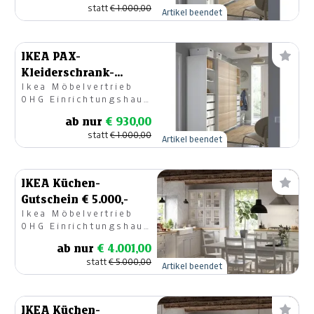
statt
€ 1.000,00
Artikel beendet
IKEA PAX-
Kleiderschrank-
Ikea Möbelvertrieb
Gutschein € 1.000,-
OHG Einrichtungshaus
Klagenfurt
ab nur
€ 930,00
statt
€ 1.000,00
Artikel beendet
IKEA Küchen-
Gutschein € 5.000,-
Ikea Möbelvertrieb
OHG Einrichtungshaus
Klagenfurt
ab nur
€ 4.001,00
statt
€ 5.000,00
Artikel beendet
IKEA Küchen-