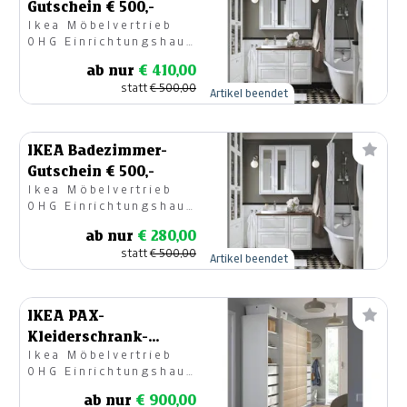
Gutschein € 500,-
Ikea Möbelvertrieb
OHG Einrichtungshaus
Klagenfurt
ab nur
€ 410,00
statt
€ 500,00
Artikel beendet
IKEA Badezimmer-
Gutschein € 500,-
Ikea Möbelvertrieb
OHG Einrichtungshaus
Klagenfurt
ab nur
€ 280,00
statt
€ 500,00
Artikel beendet
IKEA PAX-
Kleiderschrank-
Ikea Möbelvertrieb
Gutschein € 1.000,-
OHG Einrichtungshaus
Klagenfurt
ab nur
€ 900,00