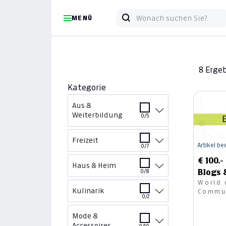
MENÜ
8 Erge
Kategorie
Aus &
Weiterbildung
0/5
Freizeit
Artikel b
0/7
€ 100.
Haus & Heim
Blogs 
0/8
World 
Kulinarik
Commu
0/2
Mode &
Accessoires