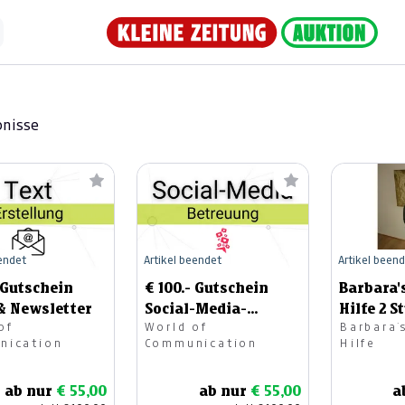
bnisse
eendet
Artikel beendet
Artikel been
- Gutschein
€ 100.- Gutschein
Barbara'
& Newsletter
Social-Media-
Hilfe 2 
of
World of
Barbara´
Betreuung
nication
Communication
Hilfe
ab nur
€ 55,00
ab nur
€ 55,00
a