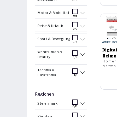
0/10
Motor & Mobilität
0/3
Reise & Urlaub
0/9
Sport & Bewegung
Artikel b
0/8
Digita
Wohlfühlen &
Heimn
Beauty
0/8
Homefi
30m
Netwo
Technik &
Elektronik
1/3
Regionen
Steiermark
0/13
Kärnten