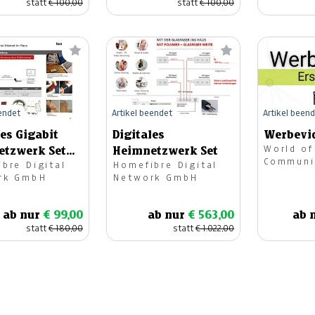
statt
€ 100,00
statt
€ 100,00
eendet
Artikel beendet
Artikel been
les Gigabit
Digitales
Werbevi
World of
etzwerk Set
Heimnetzwerk Set
Communi
bre Digital
Homefibre Digital
rk GmbH
Network GmbH
ab nur
€ 99,00
ab nur
€ 563,00
ab 
statt
€ 180,00
statt
€ 1.022,00