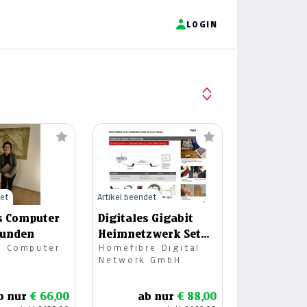
LOGIN
det
Artikel beendet
s Computer
Digitales Gigabit
Stunden
Heimnetzwerk Set
s Computer
Homefibre Digital
20m
Network GmbH
b nur
€ 66,00
ab nur
€ 88,00