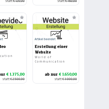
statt
€ 120,00
statt
€ 160,00
det
Artikel beendet
deo
Erstellung einer
Website
cation
World of
Communication
nur
€ 1.375,00
ab nur
€ 1.650,00
statt
€ 2.500,00
statt
€ 3.000,00