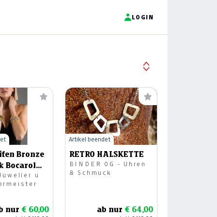
LOGIN
det
Artikel beendet
ifen Bronze
RETRO HALSKETTE
BINDER OG - Uhren
k Bocarol
& Schmuck
Juwelier u
ermeister
b nur
€ 60,00
ab nur
€ 64,00