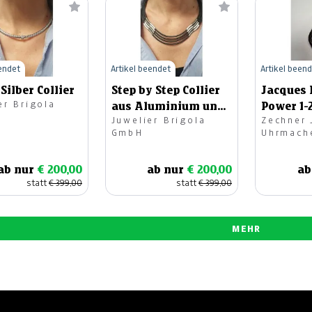
eendet
Artikel beendet
Artikel been
Silber Collier
Step by Step Collier
Jacques
er Brigola
aus Aluminium und
Power 1
Juwelier Brigola
Zechner 
Kautschuk
GmbH
Uhrmach
ab nur
€ 200,00
ab nur
€ 200,00
ab
statt
€ 399,00
statt
€ 399,00
MEHR