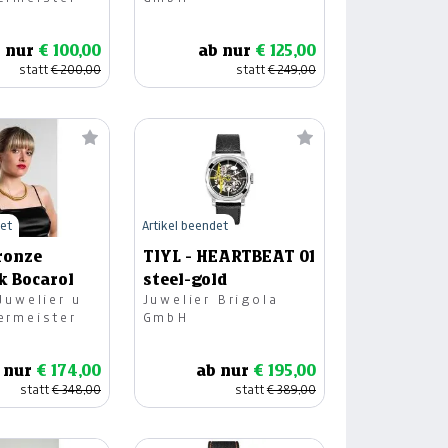
hen
 nur
€ 100,00
ab nur
€ 125,00
statt
€ 200,00
statt
€ 249,00
det
Artikel beendet
Bronze
TIYL - HEARTBEAT 01
k Bocarol
steel-gold
Juwelier u
Juwelier Brigola
ermeister
GmbH
 nur
€ 174,00
ab nur
€ 195,00
statt
€ 348,00
statt
€ 389,00