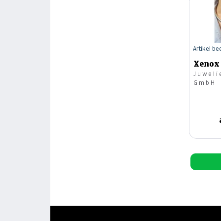
Artikel b
Xenox 
Juweli
GmbH