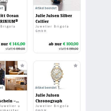
det
Artikel beendet
itt Ocean
Julie Julsen Silber
ARINIUM®
Collier
 Brigola
Juwelier Brigola
GmbH
 nur
€ 146,00
ab nur
€ 100,00
statt
€ 199,00
statt
€ 199,00
det
Artikel beendet
Julie Julsen
schein –
Chronograph
Juwelier u
Juwelier Brigola
 Zechner,
ermeister
GmbH