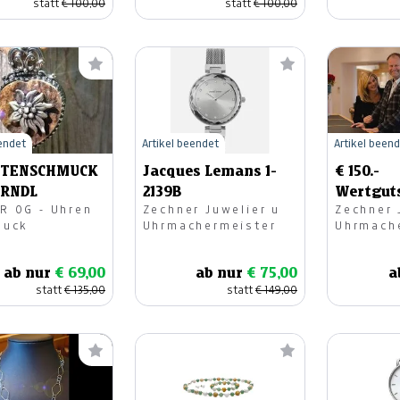
statt
€ 100,00
statt
€ 100,00
eendet
Artikel beendet
Artikel been
TENSCHMUCK
Jacques Lemans 1-
€ 150.-
IRNDL
2139B
Wertgut
G - Uhren
Zechner Juwelier u
Zechner 
Juwelier
muck
Uhrmachermeister
Uhrmach
Feldkirc
ab nur
€ 69,00
ab nur
€ 75,00
a
statt
€ 135,00
statt
€ 149,00