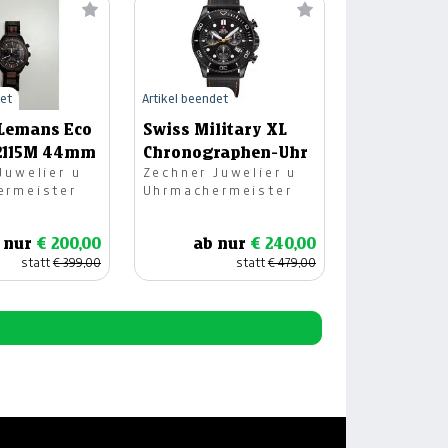
det
Artikel beendet
 Lemans Eco
Swiss Military XL
-2115M 44mm
Chronographen-Uhr
Juwelier u
Zechner Juwelier u
ermeister
Uhrmachermeister
 nur
€ 200,00
ab nur
€ 240,00
statt
€ 399,00
statt
€ 479,00