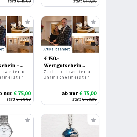
statt
€ 119,00
statt
€ 119,00
det
Artikel beendet
€ 150.-
schein –
Wertgutschein
Juwelier u
Zechner Juwelier u
 Zechner,
Uhrenreparaturen –
ermeister
Uhrmachermeister
hen
Juwelier Zechner
b nur
€ 75,00
ab nur
€ 75,00
statt
€ 150,00
statt
€ 150,00