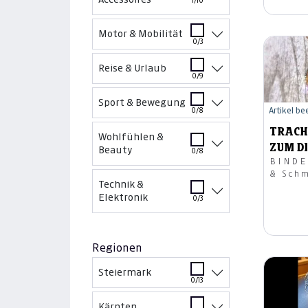
1/10
Motor & Mobilität
0/3
Reise & Urlaub
0/9
Sport & Bewegung
Artikel b
0/8
TRACH
Wohlfühlen &
ZUM D
Beauty
0/8
BINDER O
& Sch
Technik &
Elektronik
0/3
Regionen
Steiermark
0/13
Kärnten