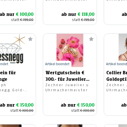
Feldkirc
ab nur
€ 100,00
ab nur
€ 118,00
ab
statt
€ 199,00
statt
€ 199,00
eendet
Artikel beendet
Artikel been
ein für
Wertgutschein €
Collier 
nge
300.- für Juwelier
Goldopti
oph
Zechner Juwelier u
Zechner 
Zechner (Ehringe)
negg Gold-
Uhrmachermeister
Uhrmach
schmiedemeister
ab nur
€ 150,00
ab nur
€ 150,00
ab
statt
€ 300,00
statt
€ 300,00