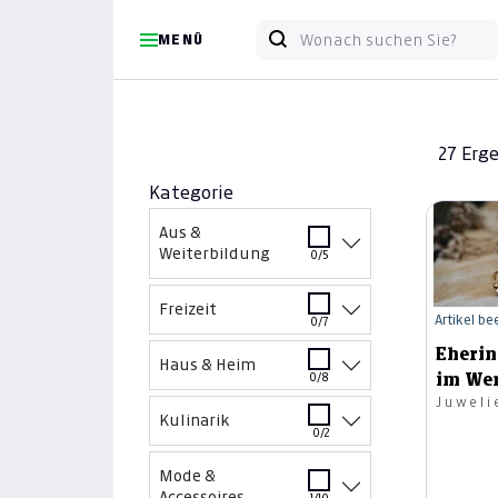
MENÜ
27 Erg
Kategorie
Aus &
Weiterbildung
0/5
Freizeit
Artikel b
0/7
Eherin
Haus & Heim
im Wer
0/8
Juweli
Kulinarik
0/2
Mode &
Accessoires