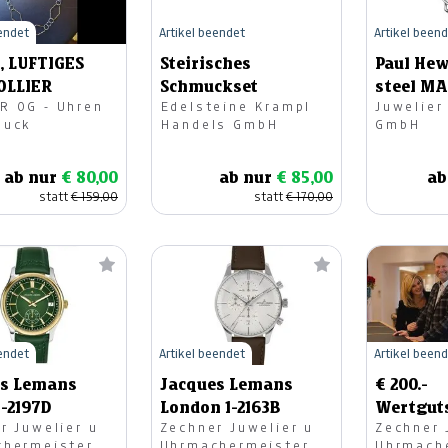
eendet
Artikel beendet
Artikel been
, LUFTIGES
Steirisches
Paul Hew
OLLIER
Schmuckset
steel M
G - Uhren
Edelsteine Krampl
Juwelier
muck
Handels GmbH
GmbH
ab nur
€ 80,00
ab nur
€ 85,00
ab
statt
€ 159,00
statt
€ 170,00
eendet
Artikel beendet
Artikel been
es Lemans
Jacques Lemans
€ 200.-
1-2197D
London 1-2163B
Wertgut
r Juwelier u
Zechner Juwelier u
Zechner 
Juwelier
chermeister
Uhrmachermeister
Uhrmach