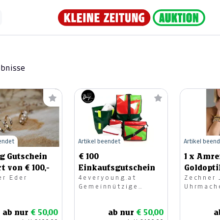
ebnisse
eendet
Artikel beendet
Artikel been
g Gutschein
€ 100
1 x Amre
t von € 100,-
Einkaufsgutschein
Goldopti
er Eder
4everyoung.at
Zechner 
Größe M
Gemeinnützige
Uhrmach
Kommunikations
GesmbH
ab nur
€ 50,00
ab nur
€ 50,00
a