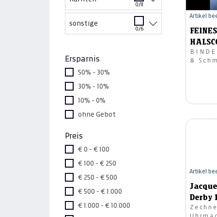
0/11
Artikel b
sonstige
0/6
FEINES
HALSC
BINDER O
Ersparnis
& Sch
50% - 30%
30% - 10%
10% - 0%
ohne Gebot
Preis
€ 0 - € 100
€ 100 - € 250
Artikel b
€ 250 - € 500
Jacqu
€ 500 - € 1.000
Derby 
€ 1.000 - € 10.000
Zechne
Uhrma