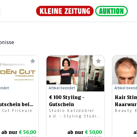
bnisse
eendet
Artikel beendet
Artikel been
€ 100 Styling -
Hair Sti
tschein bei
Gutschein
Haarwur
 Cut Friseure
Studio Katzdobler
Beauty 
 Cut Friseure
Micro Ne
e.U. - Styling Studio
ach
Katzdobler
ab nur
€ 56,00
ab nur
€ 50,00
a