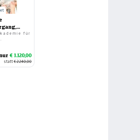
det
e
rgang,
kademie für
ildung GmbH
 nur
€ 1.120,00
statt
€ 2.240,00