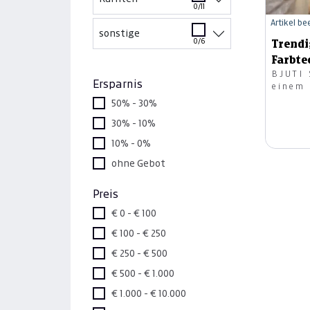
0/11
Artikel b
sonstige
0/6
Trendi
Farbte
BJUTI 
Haarsc
Ersparnis
einem 
Föhnfr
50% - 30%
30% - 10%
10% - 0%
ohne Gebot
Preis
€ 0 - € 100
€ 100 - € 250
€ 250 - € 500
€ 500 - € 1.000
€ 1.000 - € 10.000