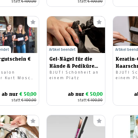
statt
€ 100,00
statt
€ 100,00
eendet
Artikel beendet
Artikel been
rgutschein €
Gel-Nägel für die
Keratin-
Hände & Pediküre
Haarschn
rsalon
BJUTI Schönheit an
BJUTI Sc
mit Gelish
Föhnfris
r Kurt Mosch
einem Platz
einem Pl
ab nur
€ 50,00
ab nur
€ 50,00
a
statt
€ 100,00
statt
€ 100,00