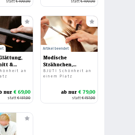
statt
€ 100,00
statt
€ 100,00
det
Artikel beendet
Glättung,
Modische
itt &
Strähnchen,
hönheit an
BJUTI Schönheit an
ur
Haarpflege,
atz
einem Platz
Haarschnitt &
Föhnfrisur
b nur
€ 69,00
ab nur
€ 79,00
statt
€ 137,00
statt
€ 157,00