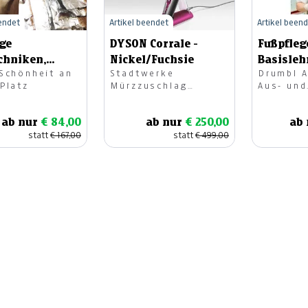
eendet
Artikel beendet
Artikel been
ge
DYSON Corrale -
Fußpfleg
chniken,
Nickel/Fuchsie
Basisleh
Schönheit an
Stadtwerke
Drumbl A
hnitt &
Diplom
Platz
Mürzzuschlag
Aus- und
isur
GesmbH
Weiterb
ab nur
€ 84,00
ab nur
€ 250,00
ab
statt
€ 167,00
statt
€ 499,00