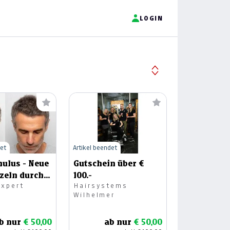
LOGIN
det
Artikel beendet
mulus - Neue
Gutschein über €
zeln durch
100.-
Expert
Hairsystems
edling
Wilhelmer
b nur
€ 50,00
ab nur
€ 50,00