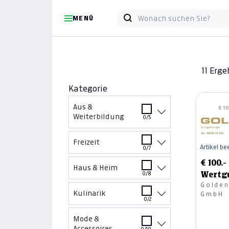
MENÜ
11 Erge
Kategorie
Aus &
Weiterbildung
0/5
Freizeit
Artikel b
0/7
€ 100.-
Haus & Heim
Wertgu
0/8
Golden
Golden
Kulinarik
GmbH
in Vill
0/2
Mode &
Accessoires