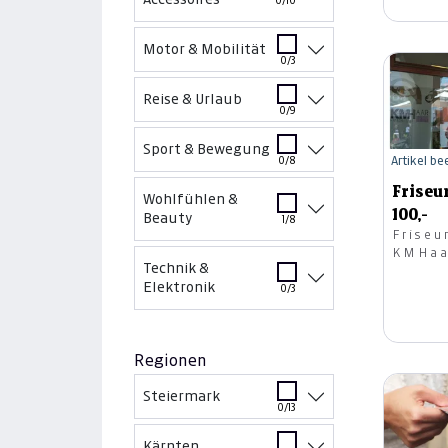
0/10
Motor & Mobilität
0/3
Reise & Urlaub
0/9
Sport & Bewegung
Artikel b
0/8
Friseu
Wohlfühlen &
100,-
Beauty
1/8
Friseu
KMHaa
Technik &
jun
Elektronik
0/3
Regionen
Steiermark
0/13
Kärnten