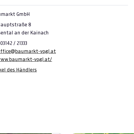
umarkt GmbH
Hauptstraße 8
sental an der Kainach
03142 / 21333
office@baumarkt-vogl.at
www.baumarkt-vogl.at/
ikel des Händlers