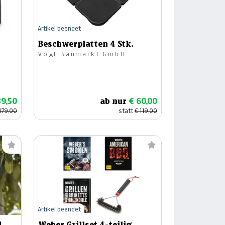
Artikel beendet
Beschwerplatten 4 Stk.
Vogl Baumarkt GmbH
89,50
ab nur
€ 60,00
179,00
statt
€ 119,00
Artikel beendet
Weber Grillset 4-teilig