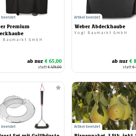
l beendet
Artikel beendet
er Premium
Weber Abdeckhaube
Vogl Baumarkt GmbH
eckhaube
l Baumarkt GmbH
ab nur
€ 65,00
ab nur
€ 
statt
€ 129,00
statt
€ 
l beendet
Artikel beendet
lrost Set mit Grillbürste
Birnenpaket, 3 Stk. inkl. 1