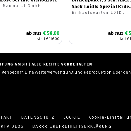
l Baumarkt GmbH
Sack Loidl´s Spezial Erde
Einkaufsgarten LOIDL
70lt.
ab nur
€ 58,00
ab nur
€ 
statt
€ 116,00
statt
€ 
ZEITUNG GMBH | ALLE RECHTE VORBEHALTEN
Eigenbedarf. Eine Weiterverwendung und Reproduktion über den
TAKT
DATENSCHUTZ
COOKIE
Cookie-Einstell
KTVIDEOS
BARRRIEREFREIHEITSERKLÄRUNG