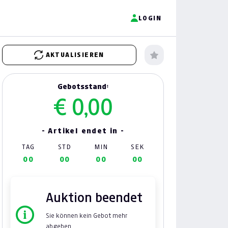
LOGIN
AKTUALISIEREN
Gebotsstand:
€ 0,00
- Artikel endet in -
TAG
STD
MIN
SEK
00
00
00
00
Auktion beendet
Sie können kein Gebot mehr
abgeben.