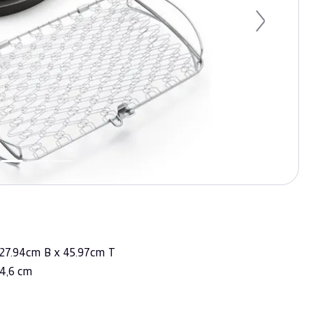
Next
 27.94cm B x 45.97cm T
 4,6 cm