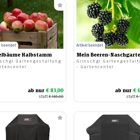
l beendet
Artikel beendet
elbäume Halbstamm
Mein Beeren-Naschgart
nschgl Gartengestaltung
Grinschgl Gartengestal
artencenter
- Gartencenter
ab nur
€ 83,00
ab nur
€ 
statt
€ 165,00
statt
€ 