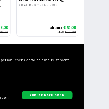
Vogl Baumarkt GmbH
53,00
ab nur
€ 51,00
106,00
statt
€ 101,00
 persönlichen Gebrauch hinaus ist nicht
ZURÜCK NACH OBEN
ungen