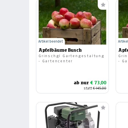
Artikel beendet
Artike
Apfelbäume Busch
Apf
Grinschgl Gartengestaltung
Gri
- Gartencenter
- G
ab nur
€ 73,00
statt
€ 145,00