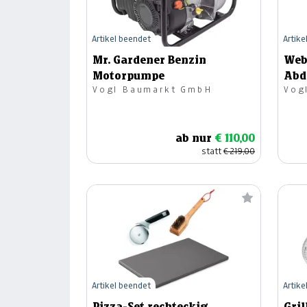
Artikel beendet
Artike
Mr. Gardener Benzin
Web
Motorpumpe
Abd
Vogl Baumarkt GmbH
Vog
ab nur
€ 110,00
statt
€ 219,00
Artikel beendet
Artike
Pizza-Set rechteckig
Gril