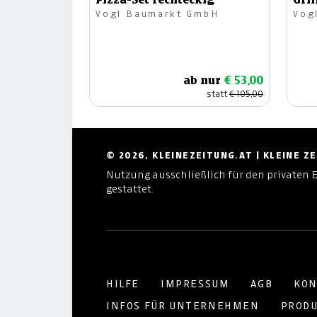
Vogl Baumarkt GmbH
Vog
ab nur
€ 53,00
statt
€ 105,00
© 2026, KLEINEZEITUNG.AT | KLEINE 
Nutzung ausschließlich für den privaten 
gestattet.
HILFE
IMPRESSUM
AGB
KON
INFOS FÜR UNTERNEHMEN
PRODU