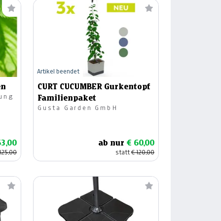
Artikel beendet
en
CURT CUCUMBER Gurkentopf
tung
Familienpaket
Gusta Garden GmbH
63,00
ab nur
€ 60,00
125,00
statt
€ 120,00